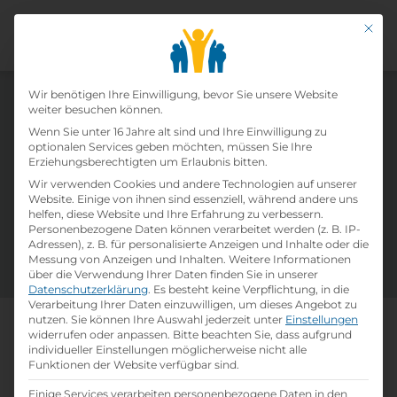
Mit di
Datenschutz-Präfer
Wir benötigen Ihre Einwilligung, bevor Sie unsere Website
weiter besuchen können.
Offene Lehrstellen von Hotel Berghof
Wenn Sie unter 16 Jahre alt sind und Ihre Einwilligung zu
optionalen Services geben möchten, müssen Sie Ihre
Erziehungsberechtigten um Erlaubnis bitten.
Täglich neue Lehrstelleninserate und eine
Wir verwenden Cookies und andere Technologien auf unserer
Vielzahl an verfügbaren Ausbildungsplätzen in
Website. Einige von ihnen sind essenziell, während andere uns
helfen, diese Website und Ihre Erfahrung zu verbessern.
Österreich warten auf dich! Nutze unsere Filter
Personenbezogene Daten können verarbeitet werden (z. B. IP-
und Suchfelder um deine passsende Lehrstelle
Adressen), z. B. für personalisierte Anzeigen und Inhalte oder die
zu finden. Viel Erfolg!
Messung von Anzeigen und Inhalten.
Weitere Informationen
über die Verwendung Ihrer Daten finden Sie in unserer
Datenschutzerklärung
.
Es besteht keine Verpflichtung, in die
Verarbeitung Ihrer Daten einzuwilligen, um dieses Angebot zu
nutzen.
Sie können Ihre Auswahl jederzeit unter
Einstellungen
Mach, was dich wirklich
widerrufen oder anpassen.
Bitte beachten Sie, dass aufgrund
individueller Einstellungen möglicherweise nicht alle
weiterbringt
Funktionen der Website verfügbar sind.
Einige Services verarbeiten personenbezogene Daten in den