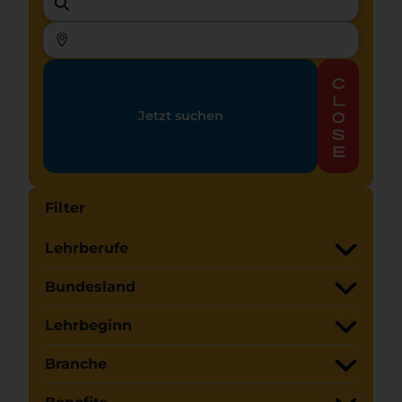
c
l
Jetzt suchen
o
s
e
Filter
Lehrberufe
Bundesland
Lehrbeginn
Branche