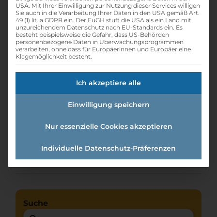
USA. Mit Ihrer Einwilligung zur Nutzung dieser Services willigen
Sie auch in die Verarbeitung Ihrer Daten in den USA gemäß Art.
49 (1) lit. a GDPR ein. Der EuGH stuft die USA als ein Land mit
unzureichendem Datenschutz nach EU-Standards ein. Es
besteht beispielsweise die Gefahr, dass US-Behörden
personenbezogene Daten in Überwachungsprogrammen
verarbeiten, ohne dass für Europäerinnen und Europäer eine
Klagemöglichkeit besteht.
Ich akzeptiere alle
Einwilligung speichern
Lehre Elektro und IT
Nur essenzielle Cookies akzeptieren
Individuelle Datenschutz-Präferenzen
Home
»
Lehrstellen
Suche