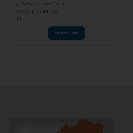
l
6474 Jerzens
(Tirol)
ocation_o
n
1 offene Jobs