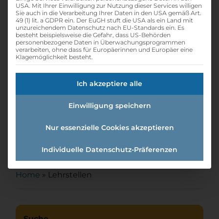
USA. Mit Ihrer Einwilligung zur Nutzung dieser Services willigen
Sie auch in die Verarbeitung Ihrer Daten in den USA gemäß Art.
49 (1) lit. a GDPR ein. Der EuGH stuft die USA als ein Land mit
unzureichendem Datenschutz nach EU-Standards ein. Es
besteht beispielsweise die Gefahr, dass US-Behörden
personenbezogene Daten in Überwachungsprogrammen
verarbeiten, ohne dass für Europäerinnen und Europäer eine
Klagemöglichkeit besteht.
Ich akzeptiere alle
Einwilligung speichern
Nur essenzielle Cookies akzeptieren
Lehre Elektro und IT
Individuelle Datenschutz-Präferenzen
Home
»
Lehrstellen
Suche