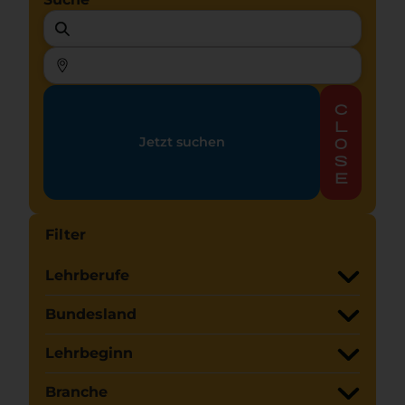
c
l
Jetzt suchen
o
s
e
Filter
Lehrberufe
Bundesland
Lehrbeginn
Branche