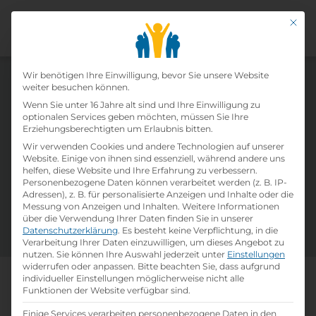
Mit di
Datenschutz-Präfer
Wir benötigen Ihre Einwilligung, bevor Sie unsere Website
weiter besuchen können.
Offene Lehrstellen von Hotel
Wenn Sie unter 16 Jahre alt sind und Ihre Einwilligung zu
Wagrainerhof
optionalen Services geben möchten, müssen Sie Ihre
Erziehungsberechtigten um Erlaubnis bitten.
Wir verwenden Cookies und andere Technologien auf unserer
Website. Einige von ihnen sind essenziell, während andere uns
Täglich neue Lehrstelleninserate und eine
helfen, diese Website und Ihre Erfahrung zu verbessern.
Vielzahl an verfügbaren Ausbildungsplätzen in
Personenbezogene Daten können verarbeitet werden (z. B. IP-
Österreich warten auf dich! Nutze unsere Filter
Adressen), z. B. für personalisierte Anzeigen und Inhalte oder die
Messung von Anzeigen und Inhalten.
Weitere Informationen
und Suchfelder um deine passsende Lehrstelle
über die Verwendung Ihrer Daten finden Sie in unserer
zu finden. Viel Erfolg!
Datenschutzerklärung
.
Es besteht keine Verpflichtung, in die
Verarbeitung Ihrer Daten einzuwilligen, um dieses Angebot zu
nutzen.
Sie können Ihre Auswahl jederzeit unter
Einstellungen
widerrufen oder anpassen.
Bitte beachten Sie, dass aufgrund
individueller Einstellungen möglicherweise nicht alle
Mach, was dich wirklich
Funktionen der Website verfügbar sind.
weiterbringt
Einige Services verarbeiten personenbezogene Daten in den