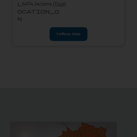
l
6474 Jerzens
(Tirol)
ocation_o
n
1 offene Jobs