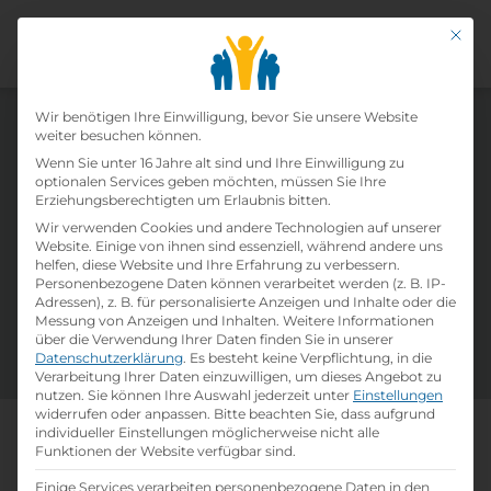
Mit di
Datenschutz-Präfer
Wir benötigen Ihre Einwilligung, bevor Sie unsere Website
weiter besuchen können.
Offene Lehrstellen von Baumärkte A.
Wenn Sie unter 16 Jahre alt sind und Ihre Einwilligung zu
Sochor & Co GmbH
optionalen Services geben möchten, müssen Sie Ihre
Erziehungsberechtigten um Erlaubnis bitten.
Wir verwenden Cookies und andere Technologien auf unserer
Website. Einige von ihnen sind essenziell, während andere uns
Täglich neue Lehrstelleninserate und eine
helfen, diese Website und Ihre Erfahrung zu verbessern.
Vielzahl an verfügbaren Ausbildungsplätzen in
Personenbezogene Daten können verarbeitet werden (z. B. IP-
Österreich warten auf dich! Nutze unsere Filter
Adressen), z. B. für personalisierte Anzeigen und Inhalte oder die
Messung von Anzeigen und Inhalten.
Weitere Informationen
und Suchfelder um deine passsende Lehrstelle
über die Verwendung Ihrer Daten finden Sie in unserer
zu finden. Viel Erfolg!
Datenschutzerklärung
.
Es besteht keine Verpflichtung, in die
Verarbeitung Ihrer Daten einzuwilligen, um dieses Angebot zu
nutzen.
Sie können Ihre Auswahl jederzeit unter
Einstellungen
widerrufen oder anpassen.
Bitte beachten Sie, dass aufgrund
individueller Einstellungen möglicherweise nicht alle
Mach, was dich wirklich
Funktionen der Website verfügbar sind.
weiterbringt
Einige Services verarbeiten personenbezogene Daten in den