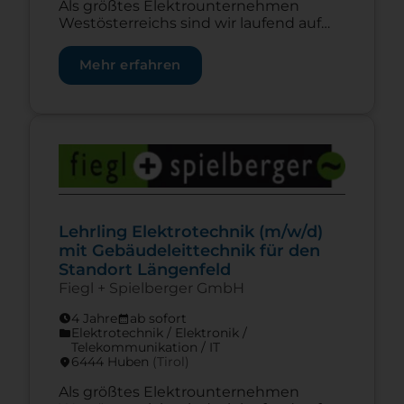
Als größtes Elektrounternehmen
Westösterreichs sind wir laufend auf
der Suche nach motivierten und
engagierten Mitarbeitern, die
Mehr erfahren
gemeinsam mit uns unsere
ambitionierten Ziele erreichen wollen.
Mach deine Lehre bei Fiegl und starte
erfolgreich in deine berufliche Zukunft.
Zur Lehrstelle Lehrling Elektrotechnik (m/w/d) mit
Als Traditionsunternehmen setzen wir
sehr großen Wert auf die Ausbildung
und Entwicklung unserer Lehrlinge
und du kannst, nach deiner […]
Lehrling Elektrotechnik (m/w/d)
mit Gebäudeleittechnik für den
Standort Längenfeld
Fiegl + Spielberger GmbH
4 Jahre
ab sofort
schedule
calendar_month
Elektrotechnik / Elektronik /
folder
Telekommunikation / IT
6444 Huben
(Tirol)
location_on
Als größtes Elektrounternehmen