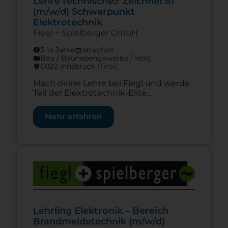
Lehre technische:r Zeichner:in
(m/w/d) Schwerpunkt
Elektrotechnik
Fiegl + Spielberger GmbH
3 ½ Jahre
ab sofort
schedule
calendar_month
Bau / Baunebengewerbe / Holz
folder
6020 Innsbruck
(Tirol)
location_on
Mach deine Lehre bei Fiegl und werde
Teil der Elektrotechnik-Elite
Westösterreichs. Als
Traditionsunternehmen setzen wir sehr
Mehr erfahren
großen Wert auf die Ausbildung und
Entwicklung unserer Lehrlinge und du
kannst, nach deiner abgeschlossenen
Ausbildung, deine Karriere bei Fiegl
Zur Lehrstelle Lehrling Elektronik – Bereich Brand
auch weiter vorantreiben. Inhalte der
Ausbildung: Computergestütztes
Erstellen und Modifizieren von
technischen Plänen und Zeichnungen
Anfertigung von
Schaltungsunterlagen, insbesondere
Lehrling Elektronik – Bereich
[…]
Brandmeldetechnik (m/w/d)