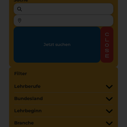
c
l
Jetzt suchen
o
s
e
Filter
Lehrberufe
Bundesland
Lehrbeginn
Branche