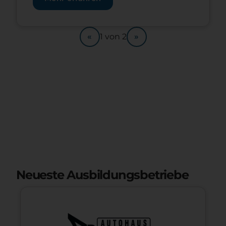
gemeinsam mit uns unsere
ambitionierten Ziele erreichen wollen.
Für unseren Standort in Thalgau
suchen wir: Lehrling Konstrukteur
«
»
1
von
2
(m/w/d) Schwerpunkt Elektrotechnik
Mach deine Lehre bei Fiegl und werde
Teil der Elektrotechnik-Elite
Westösterreichs. Tätigkeiten:
Erstellung von Konstruktionsplänen für
Elektroinstallationen wie
Stromleitungen […]
Neueste Ausbildungsbetriebe