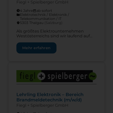
Fiegl + Spielberger GmbH
4 Jahre
ab sofort
schedule
calendar_month
Elektrotechnik / Elektronik /
folder
Telekommunikation / IT
5303 Thalgau
(Salzburg)
location_on
Als größtes Elektrounternehmen
Westösterreichs sind wir laufend auf
der Suche nach motivierten und
engagierten Mitarbeitern, die
Mehr erfahren
gemeinsam mit uns unsere
ambitionierten Ziele erreichen wollen.
Mach deine Lehre bei Fiegl und werde
Teil der Elektrotechnik-Elite
Zur Lehrstelle Lehrling Elektronik – Bereich Brand
Westösterreichs. Als Lehrling der
Elektronik erlernst du die Errichtung,
die Installation, die Inbetriebnahme
und die Wartung von
Brandmeldeanlagen. Du suchst die […]
Lehrling Elektronik – Bereich
Brandmeldetechnik (m/w/d)
Fiegl + Spielberger GmbH