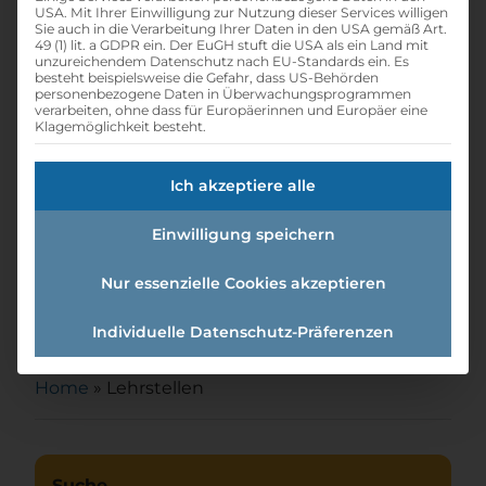
USA. Mit Ihrer Einwilligung zur Nutzung dieser Services willigen
Sie auch in die Verarbeitung Ihrer Daten in den USA gemäß Art.
49 (1) lit. a GDPR ein. Der EuGH stuft die USA als ein Land mit
unzureichendem Datenschutz nach EU-Standards ein. Es
besteht beispielsweise die Gefahr, dass US-Behörden
personenbezogene Daten in Überwachungsprogrammen
verarbeiten, ohne dass für Europäerinnen und Europäer eine
Klagemöglichkeit besteht.
Ich akzeptiere alle
Einwilligung speichern
Nur essenzielle Cookies akzeptieren
Lehre Elektro und IT
Individuelle Datenschutz-Präferenzen
Home
»
Lehrstellen
Suche