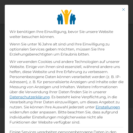
Mit di
Datenschutz-Präfer
Wir benötigen Ihre Einwilligung, bevor Sie unsere Website
weiter besuchen können.
Offene Lehrstellen von Fiegl +
Wenn Sie unter 16 Jahre alt sind und Ihre Einwilligung zu
Spielberger GmbH
optionalen Services geben möchten, müssen Sie Ihre
Erziehungsberechtigten um Erlaubnis bitten.
Wir verwenden Cookies und andere Technologien auf unserer
Website. Einige von ihnen sind essenziell, während andere uns
Täglich neue Lehrstelleninserate und eine
helfen, diese Website und Ihre Erfahrung zu verbessern.
Vielzahl an verfügbaren Ausbildungsplätzen in
Personenbezogene Daten können verarbeitet werden (z. B. IP-
Österreich warten auf dich! Nutze unsere Filter
Adressen), z. B. für personalisierte Anzeigen und Inhalte oder die
Messung von Anzeigen und Inhalten.
Weitere Informationen
und Suchfelder um deine passsende Lehrstelle
über die Verwendung Ihrer Daten finden Sie in unserer
zu finden. Viel Erfolg!
Datenschutzerklärung
.
Es besteht keine Verpflichtung, in die
Verarbeitung Ihrer Daten einzuwilligen, um dieses Angebot zu
nutzen.
Sie können Ihre Auswahl jederzeit unter
Einstellungen
widerrufen oder anpassen.
Bitte beachten Sie, dass aufgrund
individueller Einstellungen möglicherweise nicht alle
Mach, was dich wirklich
Funktionen der Website verfügbar sind.
weiterbringt
Einige Services verarbeiten personenbezogene Daten in den