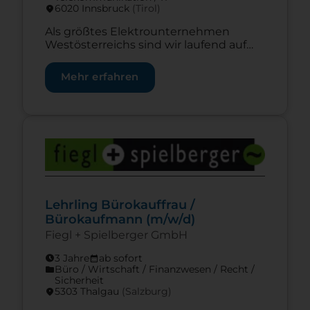
6020 Innsbruck
(Tirol)
location_on
Als größtes Elektrounternehmen
Westösterreichs sind wir laufend auf
der Suche nach motivierten und
engagierten Mitarbeitern, die
Mehr erfahren
gemeinsam mit uns unsere
ambitionierten Ziele erreichen wollen.
Mach deine Lehre bei Fiegl und werde
Teil der Elektrotechnik-Elite
Zur Lehrstelle Lehrling Bürokauffrau / Bürokaufman
Westösterreichs. Als Elektrotechniker
erlernst du den gesamten Bereich der
Elektroinstallation, sowie das
Programmieren und Umsetzung von
Gebäudeleittechnik bei unseren
Projekten. Als […]
Lehrling Bürokauffrau /
Bürokaufmann (m/w/d)
Fiegl + Spielberger GmbH
3 Jahre
ab sofort
schedule
calendar_month
Büro / Wirtschaft / Finanzwesen / Recht /
folder
Sicherheit
5303 Thalgau
(Salzburg)
location_on