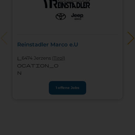
Reinstadler Marco e.U
l
6474 Jerzens
(Tirol)
ocation_o
n
1 offene Jobs