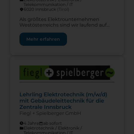
Telekommunikation / IT
6020 Innsbruck
(Tirol)
location_on
Als größtes Elektrounternehmen
Westösterreichs sind wir laufend auf
der Suche nach motivierten und
engagierten Mitarbeitern, die
Mehr erfahren
gemeinsam mit uns unsere
ambitionierten Ziele erreichen wollen.
Mach deine Lehre bei Fiegl und werde
Teil der Elektrotechnik-Elite
Zur Lehrstelle Lehrling Elektrotechnik (m/w/d) mit 
Westösterreichs. Als Elektrotechniker
erlernst du den gesamten Bereich der
Elektroinstallation, sowie das
Programmieren und Umsetzung von
Gebäudeleittechnik bei unseren
Projekten. Als […]
Lehrling Elektrotechnik (m/w/d)
mit Gebäudeleittechnik für die
Zentrale Innsbruck
Fiegl + Spielberger GmbH
4 Jahre
ab sofort
schedule
calendar_month
Elektrotechnik / Elektronik /
folder
Telekommunikation / IT