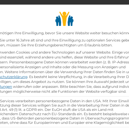
chair_alt
search
school
Lehrbetriebe
Lehrstellen Finden
Lehrb
Datenschutz-Präfer
nötigen Ihre Einwilligung, bevor Sie unsere Website weiter besuchen könn
ie unter 16 Jahre alt sind und Ihre Einwilligung zu optionalen Services geb
n, müssen Sie Ihre Erziehungsberechtigten um Erlaubnis bitten.
eunternehmen – warum nicht?
rwenden Cookies und andere Technologien auf unserer Website. Einige vo
sind essenziell, während andere uns helfen, diese Website und Ihre Erfahru
sern.
Personenbezogene Daten können verarbeitet werden (z. B. IP-Adresse
 personalisierte Anzeigen und Inhalte oder die Messung von Anzeigen und
ortal.at
en.
Weitere Informationen über die Verwendung Ihrer Daten finden Sie in u
schutzerklärung
.
Es besteht keine Verpflichtung, in die Verarbeitung Ihrer 
illigen, um dieses Angebot zu nutzen.
Sie können Ihre Auswahl jederzeit u
llungen
widerrufen oder anpassen.
Bitte beachten Sie, dass aufgrund indivi
llungen möglicherweise nicht alle Funktionen der Website verfügbar sind.
 Services verarbeiten personenbezogene Daten in den USA. Mit Ihrer Einwil
tzung dieser Services willigen Sie auch in die Verarbeitung Ihrer Daten in 
Art. 49 (1) lit. a GDPR ein. Der EuGH stuft die USA als ein Land mit
ichendem Datenschutz nach EU-Standards ein. Es besteht beispielsweise 
r, dass US-Behörden personenbezogene Daten in Überwachungsprogra
eiten, ohne dass für Europäerinnen und Europäer eine Klagemöglichkeit be