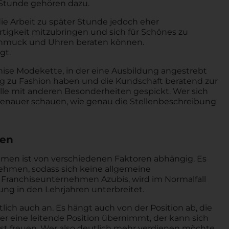
 Stunde gehören dazu.
ie Arbeit zu später Stunde jedoch eher
fertigkeit mitzubringen und sich für Schönes zu
chmuck und Uhren beraten können.
gt.
chise Modekette, in der eine Ausbildung angestrebt
ng zu Fashion haben und die Kundschaft beratend zur
elle mit anderen Besonderheiten gespickt. Wer sich
 genauer schauen, wie genau die Stellenbeschreibung
men
hmen ist von verschiedenen Faktoren abhängig. Es
men, sodass sich keine allgemeine
Franchiseunternehmen Azubis, wird im Normalfall
ng in den Lehrjahren unterbreitet.
tlich auch an. Es hängt auch von der Position ab, die
eine leitende Position übernimmt, der kann sich
st freuen. Wer also deutlich mehr verdienen möchte,