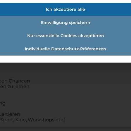
wer Grid AG
Ich akzeptiere alle
ragungsnetzbetreiber.
Einwilligung speichern
 ist dafür verantwortlich, dass das Land rund um die Uhr
Nur essenzielle Cookies akzeptieren
hspannung
Individuelle Datenschutz-Präferenzen
e Chance, Teil unseres erfolgreichen Teams zu werden. U
en:
elten Chancen
en zu lernen
ung
artieren
Sport, Kino, Workshops etc.)