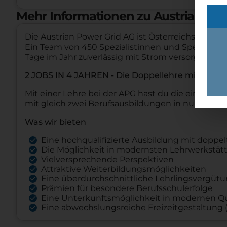
Mehr Informationen zu Austrian Po
Die Austrian Power Grid AG ist Österreichs Übert
Ein Team von 450 Spezialistinnen und Spezialisten
Tage im Jahr zuverlässig mit Strom versorgt wird.
2 JOBS IN 4 JAHREN - Die Doppellehre mit Hoc
Mit einer Lehre bei der APG hast du die einmalig
mit gleich zwei Berufsausbildungen in nur 4 Jahr
Was wir bieten
Eine hochqualifizierte Ausbildung mit dopp
Die Möglichkeit in modernsten Lehrwerkstätt
Vielversprechende Perspektiven
Attraktive Weiterbildungsmöglichkeiten
Eine überdurchschnittliche Lehrlingsvergüt
Prämien für besondere Berufsschulerfolge
Eine Unterkunftsmöglichkeit in modernen Qu
Eine abwechslungsreiche Freizeitgestaltung (