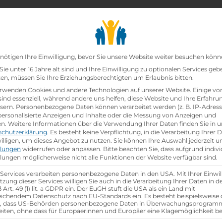
chair_alt
search
school
Lehrbetriebe
Lehrstellen Finden
Lehrb
Datenschutz-Präfer
nötigen Ihre Einwilligung, bevor Sie unsere Website weiter besuchen könn
ie unter 16 Jahre alt sind und Ihre Einwilligung zu optionalen Services geb
n, müssen Sie Ihre Erziehungsberechtigten um Erlaubnis bitten.
rwenden Cookies und andere Technologien auf unserer Website. Einige vo
sind essenziell, während andere uns helfen, diese Website und Ihre Erfahru
sern.
Personenbezogene Daten können verarbeitet werden (z. B. IP-Adresse
 personalisierte Anzeigen und Inhalte oder die Messung von Anzeigen und
en.
Weitere Informationen über die Verwendung Ihrer Daten finden Sie in u
schutzerklärung
.
Es besteht keine Verpflichtung, in die Verarbeitung Ihrer 
illigen, um dieses Angebot zu nutzen.
Sie können Ihre Auswahl jederzeit u
llungen
widerrufen oder anpassen.
Bitte beachten Sie, dass aufgrund indivi
llungen möglicherweise nicht alle Funktionen der Website verfügbar sind.
group
gsjahr
Anzahl Mitarbeiter
700+
 Services verarbeiten personenbezogene Daten in den USA. Mit Ihrer Einwil
tzung dieser Services willigen Sie auch in die Verarbeitung Ihrer Daten in 
Art. 49 (1) lit. a GDPR ein. Der EuGH stuft die USA als ein Land mit
ichendem Datenschutz nach EU-Standards ein. Es besteht beispielsweise 
r, dass US-Behörden personenbezogene Daten in Überwachungsprogra
aktische Tage
eiten, ohne dass für Europäerinnen und Europäer eine Klagemöglichkeit be