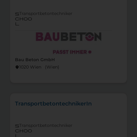
Transportbetontechniker
s
choo
l
Bau Beton GmbH
1020 Wien (Wien)
location_on
TransportbetontechnikerIn
Transportbetontechniker
s
choo
l