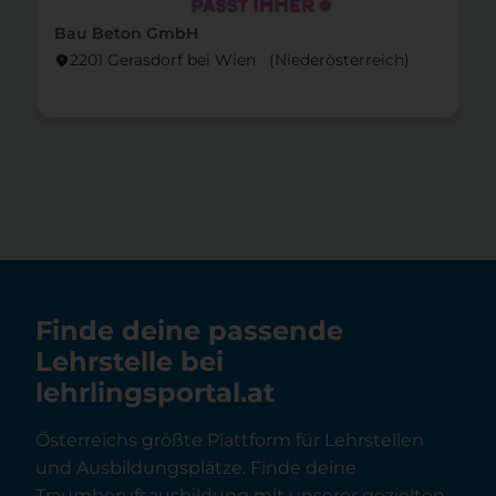
Bau Beton GmbH
2201 Gerasdorf bei Wien (Nieder­österreich)
location_on
Finde deine passende
Lehrstelle bei
lehrlingsportal.at
Österreichs größte Plattform für Lehrstellen
und Ausbildungsplätze. Finde deine
Traumberufsausbildung mit unserer gezielten