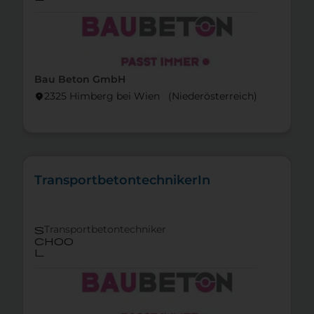
Bau Beton GmbH
2325 Himberg bei Wien (Nieder­österreich)
location_on
TransportbetontechnikerIn
Transportbetontechniker
s
choo
l