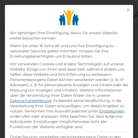
Mit di
Datenschutz-Präfer
Wir benötigen Ihre Einwilligung, bevor Sie unsere Website
weiter besuchen können.
Wenn Sie unter 16 Jahre alt sind und Ihre Einwilligung zu
optionalen Services geben möchten, müssen Sie Ihre
Erziehungsberechtigten um Erlaubnis bitten.
Wir verwenden Cookies und andere Technologien auf unserer
Home
»
Lehrbetriebe
»
Bau Beton GmbH
Website. Einige von ihnen sind essenziell, während andere uns
helfen, diese Website und Ihre Erfahrung zu verbessern.
Personenbezogene Daten können verarbeitet werden (z. B. IP-
Bau Beton Gmbh
Adressen), z. B. für personalisierte Anzeigen und Inhalte oder die
Messung von Anzeigen und Inhalten.
Weitere Informationen
über die Verwendung Ihrer Daten finden Sie in unserer
print
Lehrstelle ausdrucken
Datenschutzerklärung
.
Es besteht keine Verpflichtung, in die
Verarbeitung Ihrer Daten einzuwilligen, um dieses Angebot zu
nutzen.
Sie können Ihre Auswahl jederzeit unter
Einstellungen
widerrufen oder anpassen.
Bitte beachten Sie, dass aufgrund
Detailinformationen
individueller Einstellungen möglicherweise nicht alle
folder
Branche:
Funktionen der Website verfügbar sind.
Bau / Baunebengewerbe / Holz
Einige Services verarbeiten personenbezogene Daten in den