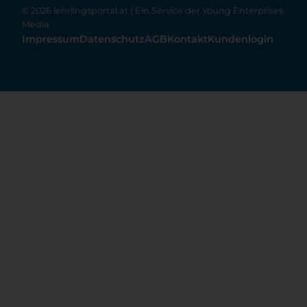
© 2026 lehrlingsportal.at | Ein Service der
Young Enterprises
Media
Impressum
Datenschutz
AGB
Kontakt
Kundenlogin