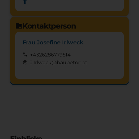
Kontaktperson
domain
Frau Josefine Irlweck
call
+4326286779514
alternate_email
J.Irlweck@baubeton.at
Schnuppertag anfragen
mystery
Einblicke