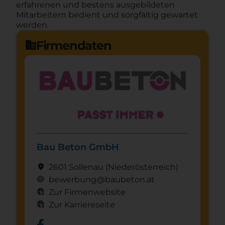
erfahrenen und bestens ausgebildeten
Mitarbeitern bedient und sorgfältig gewartet
werden.
Firmendaten
domain
Bau Beton GmbH
location_on
2601 Sollenau
(Nieder­österreich)
alternate_email
bewerbung@baubeton.at
captive_portal
Zur Firmenwebsite
captive_portal
Zur Karriereseite