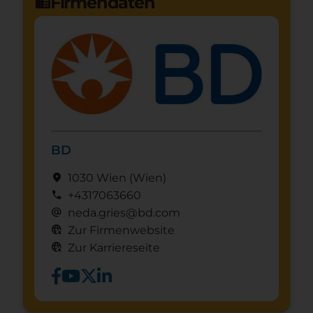
Firmendaten
domain
BD
location_on
1030 Wien
(Wien)
call
+4317063660
alternate_email
neda.gries@bd.com
captive_portal
Zur Firmenwebsite
captive_portal
Zur Karriereseite