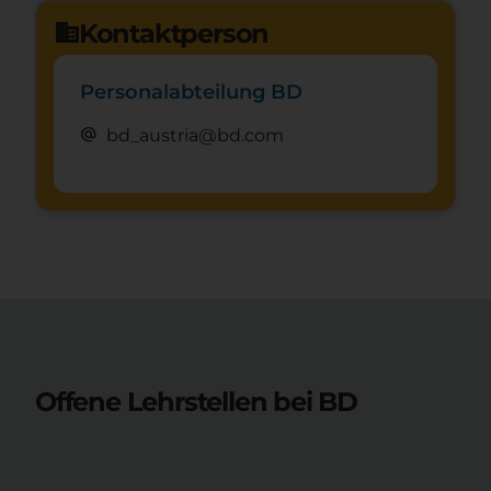
Kontaktperson
domain
Personalabteilung BD
alternate_email
bd_austria@bd.com
Offene Lehrstellen bei
BD