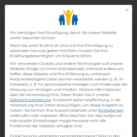
Mit di
Datenschutz-Präfer
Home
Wir benötigen Ihre Einwilligung, bevor Sie unsere Website
»
Lehrbetriebe
»
BD
weiter besuchen können.
Wenn Sie unter 16 Jahre alt sind und Ihre Einwilligung zu
optionalen Services geben möchten, müssen Sie Ihre
BD
Erziehungsberechtigten um Erlaubnis bitten.
Wir verwenden Cookies und andere Technologien auf unserer
print
Lehrstelle ausdrucken
Website. Einige von ihnen sind essenziell, während andere uns
helfen, diese Website und Ihre Erfahrung zu verbessern.
Personenbezogene Daten können verarbeitet werden (z. B. IP-
Adressen), z. B. für personalisierte Anzeigen und Inhalte oder die
Detailinformationen
Messung von Anzeigen und Inhalten.
Weitere Informationen
folder
Branche:
über die Verwendung Ihrer Daten finden Sie in unserer
Wissenschaft / Forschung / Entwicklung
Datenschutzerklärung
.
Es besteht keine Verpflichtung, in die
Verarbeitung Ihrer Daten einzuwilligen, um dieses Angebot zu
nutzen.
Sie können Ihre Auswahl jederzeit unter
Einstellungen
widerrufen oder anpassen.
Bitte beachten Sie, dass aufgrund
info
Gründungsjahr
individueller Einstellungen möglicherweise nicht alle
1897
Funktionen der Website verfügbar sind.
Einige Services verarbeiten personenbezogene Daten in den