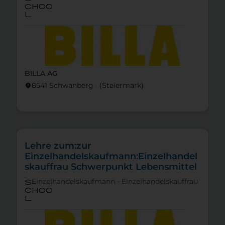
choo
l
BILLA AG
8541 Schwanberg (Steier­mark)
location_on
Lehre zum:zur
Einzelhandelskaufmann:Einzelhandel
skauffrau Schwerpunkt Lebensmittel
Einzelhandelskaufmann - Einzelhandelskauffrau
s
choo
l