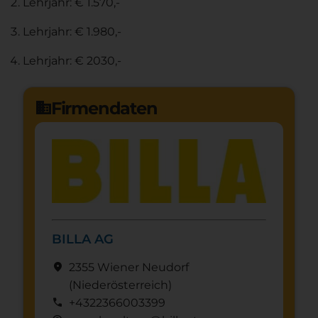
Lehrjahr: € 1.570,-
Lehrjahr: € 1.980,-
Lehrjahr: € 2030,-
Firmendaten
domain
BILLA AG
location_on
2355 Wiener Neudorf
(Nieder­österreich)
call
+4322366003399