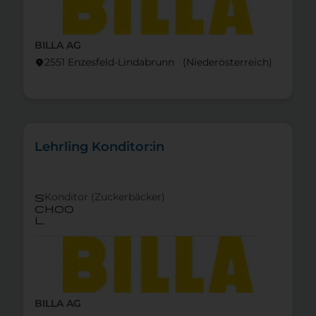
BILLA AG
2551 Enzesfeld-Lindabrunn (Nieder­österreich)
location_on
Lehrling Konditor:in
Konditor (Zuckerbäcker)
s
choo
l
BILLA AG