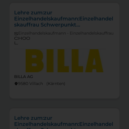
Lehre zum:zur
Einzelhandelskaufmann:Einzelhandel
skauffrau Schwerpunkt
Feinkostfachverkauf
Einzelhandelskaufmann - Einzelhandelskauffrau
s
choo
l
BILLA AG
9580 Villach (Kärnten)
location_on
Lehre zum:zur
Einzelhandelskaufmann:Einzelhandel