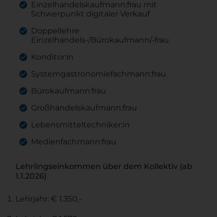
Einzelhandelskaufmann:frau mit
Schwerpunkt digitaler Verkauf
Doppellehre
Einzelhandels-/Bürokaufmann/-frau
Konditor:in
Systemgastronomiefachmann:frau
Bürokaufmann:frau
Großhandelskaufmann:frau
Lebensmitteltechniker:in
Medienfachmann:frau
Lehrlingseinkommen über dem Kollektiv (ab
1.1.2026)
Lehrjahr: € 1.350,-