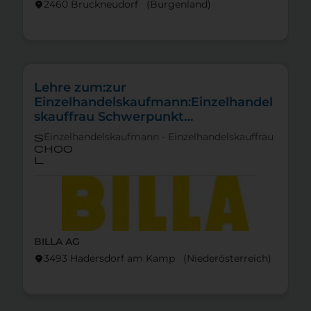
2460 Bruckneudorf (Burgen­land)
location_on
Lehre zum:zur
Einzelhandelskaufmann:Einzelhandel
skauffrau Schwerpunkt
Feinkostfachverkauf
Einzelhandelskaufmann - Einzelhandelskauffrau
s
choo
l
BILLA AG
3493 Hadersdorf am Kamp (Nieder­österreich)
location_on