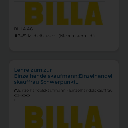
BILLA AG
3451 Michelhausen (Nieder­österreich)
location_on
Lehre zum:zur
Einzelhandelskaufmann:Einzelhandel
skauffrau Schwerpunkt
Feinkostfachverkauf
Einzelhandelskaufmann - Einzelhandelskauffrau
s
choo
l