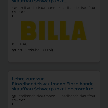
skauffrau Schwerpunkt
Feinkostfachverkauf
Einzelhandelskaufmann - Einzelhandelskauffrau
s
choo
l
BILLA AG
6370 Kitzbühel (Tirol)
location_on
Lehre zum:zur
Einzelhandelskaufmann:Einzelhandel
skauffrau Schwerpunkt Lebensmittel
Einzelhandelskaufmann - Einzelhandelskauffrau
s
choo
l