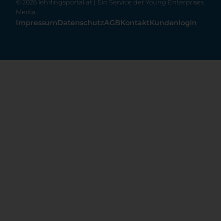
© 2026 lehrlingsportal.at | Ein Service der
Young Enterprises
Media
Impressum
Datenschutz
AGB
Kontakt
Kundenlogin