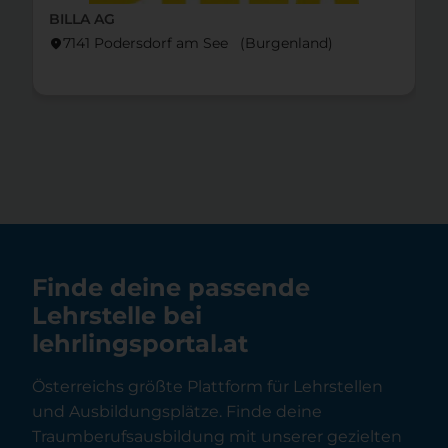
BILLA AG
7141 Podersdorf am See (Burgen­land)
location_on
Finde deine passende
Lehrstelle bei
lehrlingsportal.at
Österreichs größte Plattform für Lehrstellen
und Ausbildungsplätze. Finde deine
Traumberufsausbildung mit unserer gezielten