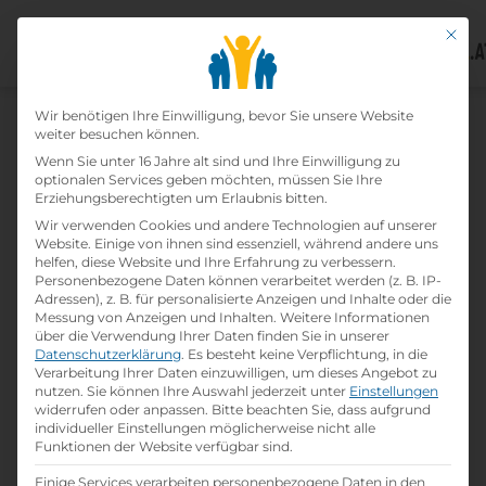
Mit di
Datenschutz-Präfer
Wir benötigen Ihre Einwilligung, bevor Sie unsere Website
weiter besuchen können.
Wenn Sie unter 16 Jahre alt sind und Ihre Einwilligung zu
optionalen Services geben möchten, müssen Sie Ihre
Erziehungsberechtigten um Erlaubnis bitten.
Wir verwenden Cookies und andere Technologien auf unserer
Home
»
Lehrbetriebe
»
BILLA AG
Website. Einige von ihnen sind essenziell, während andere uns
helfen, diese Website und Ihre Erfahrung zu verbessern.
Personenbezogene Daten können verarbeitet werden (z. B. IP-
Billa Ag
Adressen), z. B. für personalisierte Anzeigen und Inhalte oder die
Messung von Anzeigen und Inhalten.
Weitere Informationen
über die Verwendung Ihrer Daten finden Sie in unserer
print
Lehrstelle ausdrucken
Datenschutzerklärung
.
Es besteht keine Verpflichtung, in die
Verarbeitung Ihrer Daten einzuwilligen, um dieses Angebot zu
nutzen.
Sie können Ihre Auswahl jederzeit unter
Einstellungen
widerrufen oder anpassen.
Bitte beachten Sie, dass aufgrund
Detailinformationen
individueller Einstellungen möglicherweise nicht alle
folder
Branche:
Funktionen der Website verfügbar sind.
Handel / Logistik / Verkauf
Einige Services verarbeiten personenbezogene Daten in den