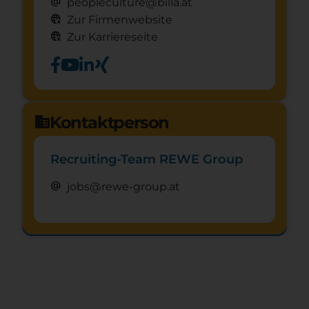
alternate_email
peopleculture@billa.at
captive_portal
Zur Firmenwebsite
captive_portal
Zur Karriereseite
Kontaktperson
domain
Recruiting-Team REWE Group
alternate_email
jobs@rewe-group.at
Schnuppertag anfragen
mystery