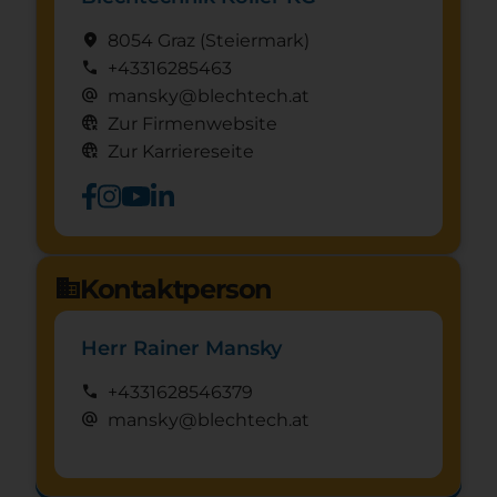
location_on
8054 Graz
(Steier­mark)
call
+43316285463
alternate_email
mansky@blechtech.at
captive_portal
Zur Firmenwebsite
captive_portal
Zur Karriereseite
Kontaktperson
domain
Herr Rainer Mansky
call
+4331628546379
alternate_email
mansky@blechtech.at
Schnuppertag anfragen
mystery