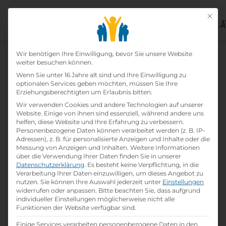
Mit di
Datenschutz-Präfer
Home
Wir benötigen Ihre Einwilligung, bevor Sie unsere Website
»
Lehrbetriebe
»
Blechtechnik Koller KG
weiter besuchen können.
Wenn Sie unter 16 Jahre alt sind und Ihre Einwilligung zu
optionalen Services geben möchten, müssen Sie Ihre
Blechtechnik Koller Kg
Erziehungsberechtigten um Erlaubnis bitten.
Wir verwenden Cookies und andere Technologien auf unserer
print
Lehrstelle ausdrucken
Website. Einige von ihnen sind essenziell, während andere uns
helfen, diese Website und Ihre Erfahrung zu verbessern.
Personenbezogene Daten können verarbeitet werden (z. B. IP-
Adressen), z. B. für personalisierte Anzeigen und Inhalte oder die
Detailinformationen
Messung von Anzeigen und Inhalten.
Weitere Informationen
folder
Branche:
über die Verwendung Ihrer Daten finden Sie in unserer
Maschinen / Kfz / Metall
Datenschutzerklärung
.
Es besteht keine Verpflichtung, in die
Verarbeitung Ihrer Daten einzuwilligen, um dieses Angebot zu
nutzen.
Sie können Ihre Auswahl jederzeit unter
Einstellungen
widerrufen oder anpassen.
Bitte beachten Sie, dass aufgrund
info
Gründungsjahr
individueller Einstellungen möglicherweise nicht alle
1887
Funktionen der Website verfügbar sind.
Einige Services verarbeiten personenbezogene Daten in den