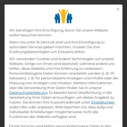
Mit di
Datenschutz-Präfer
Wir benötigen Ihre Einwilligung, bevor Sie unsere Website
weiter besuchen können.
Wenn Sie unter 16 Jahre alt sind und Ihre Einwilligung zu
optionalen Services geben möchten, müssen Sie Ihre
Erziehungsberechtigten um Erlaubnis bitten.
Wir verwenden Cookies und andere Technologien auf unserer
Home
»
Lehrbetriebe
»
C&C Abholgroßmärkte
Website. Einige von ihnen sind essenziell, während andere uns
Gesellschaft m.b.H. - AGM
helfen, diese Website und Ihre Erfahrung zu verbessern.
Personenbezogene Daten können verarbeitet werden (z. B. IP-
Adressen), z. B. für personalisierte Anzeigen und Inhalte oder die
Messung von Anzeigen und Inhalten.
Weitere Informationen
C&c Abholgroßmärkte
über die Verwendung Ihrer Daten finden Sie in unserer
Datenschutzerklärung
.
Es besteht keine Verpflichtung, in die
Gesellschaft M.b.h. - Agm
Verarbeitung Ihrer Daten einzuwilligen, um dieses Angebot zu
nutzen.
Sie können Ihre Auswahl jederzeit unter
Einstellungen
widerrufen oder anpassen.
Bitte beachten Sie, dass aufgrund
print
Lehrstelle ausdrucken
individueller Einstellungen möglicherweise nicht alle
Funktionen der Website verfügbar sind.
Einige Services verarbeiten personenbezogene Daten in den