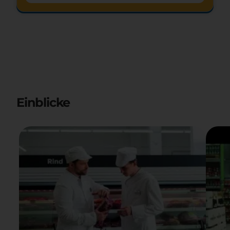
mystery
Einblicke