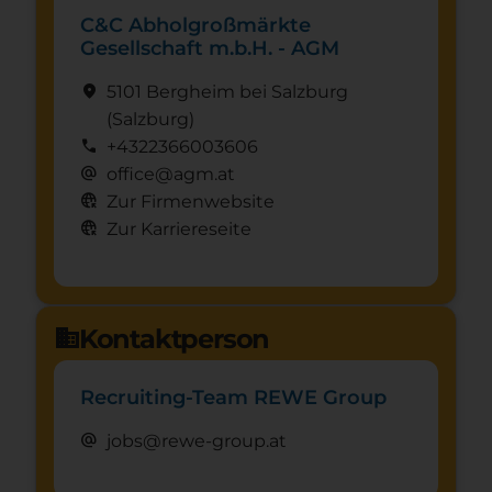
C&C Abholgroßmärkte
Gesellschaft m.b.H. - AGM
location_on
5101 Bergheim bei Salzburg
(Salzburg)
call
+4322366003606
alternate_email
office@agm.at
captive_portal
Zur Firmenwebsite
captive_portal
Zur Karriereseite
Kontaktperson
domain
Recruiting-Team REWE Group
alternate_email
jobs@rewe-group.at
Schnuppertag anfragen