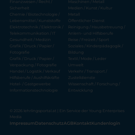
Finanzwesen / Recht /
Maschinen / Metall
Sicherheit
Medien / Kunst / Kultur
Chemie / Biotechnologie /
Metall
Lebensmittel / Kunststoffe
Öffentlicher Dienst
Elektrotechnik / Elektronik /
Reinigung / Hausbetreuung /
Telekommunikation / IT
Anlern- und Hilfsberufe
Gesundheit / Medizin
Reise / Freizeit / Sport
Grafik / Druck / Papier /
Soziales / Kinderpädagogik /
Fotografie
Bildung
Grafik / Druck / Papier /
Textil / Mode / Leder
Verpackung / Fotografie
Umwelt
Handel / Logistik / Verkauf
Verkehr / Transport /
Hilfsberufe / Aushilfskräfte
Zustelldienste
Hotel- / Gastgewerbe
Wissenschaft / Forschung /
Informationstechnologie
Entwicklung
© 2026 lehrlingsportal.at | Ein Service der
Young Enterprises
Media
Impressum
Datenschutz
AGB
Kontakt
Kundenlogin