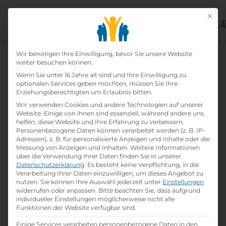
Mit di
Datenschutz-Präfer
Home
Wir benötigen Ihre Einwilligung, bevor Sie unsere Website
»
Lehrbetriebe
»
Daikin Airconditioning
weiter besuchen können.
Central Europe HandelsgmbH
Wenn Sie unter 16 Jahre alt sind und Ihre Einwilligung zu
optionalen Services geben möchten, müssen Sie Ihre
Erziehungsberechtigten um Erlaubnis bitten.
Daikin Airconditioning
Wir verwenden Cookies und andere Technologien auf unserer
Website. Einige von ihnen sind essenziell, während andere uns
Central Europe Handelsgmbh
helfen, diese Website und Ihre Erfahrung zu verbessern.
Personenbezogene Daten können verarbeitet werden (z. B. IP-
Adressen), z. B. für personalisierte Anzeigen und Inhalte oder die
print
Lehrstelle ausdrucken
Messung von Anzeigen und Inhalten.
Weitere Informationen
über die Verwendung Ihrer Daten finden Sie in unserer
Datenschutzerklärung
.
Es besteht keine Verpflichtung, in die
Detailinformationen
Verarbeitung Ihrer Daten einzuwilligen, um dieses Angebot zu
nutzen.
Sie können Ihre Auswahl jederzeit unter
Einstellungen
folder
Branche:
widerrufen oder anpassen.
Bitte beachten Sie, dass aufgrund
Wissenschaft / Forschung / Entwicklung
individueller Einstellungen möglicherweise nicht alle
Funktionen der Website verfügbar sind.
Einige Services verarbeiten personenbezogene Daten in den