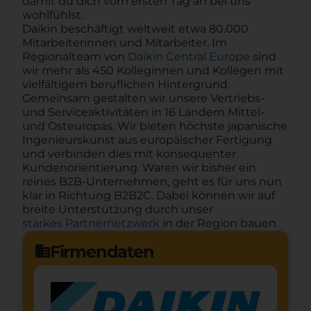
damit du dich vom ersten Tag an bei uns
wohlfühlst.
Daikin beschäftigt weltweit etwa 80.000
Mitarbeiterinnen und Mitarbeiter. Im
Regionalteam von
Daikin Central Europe
sind
wir mehr als 450 Kolleginnen und Kollegen mit
vielfältigem beruflichen Hintergrund.
Gemeinsam gestalten wir unsere Vertriebs-
und Serviceaktivitäten in 16 Ländern Mittel-
und Osteuropas. Wir bieten höchste japanische
Ingenieurskunst aus europäischer Fertigung
und verbinden dies mit konsequenter
Kundenorientierung. Waren wir bisher ein
reines B2B-Unternehmen, geht es für uns nun
klar in Richtung B2B2C. Dabei können wir auf
breite Unterstützung durch unser
starkes Partnernetzwerk
in der Region bauen.
Firmendaten
domain