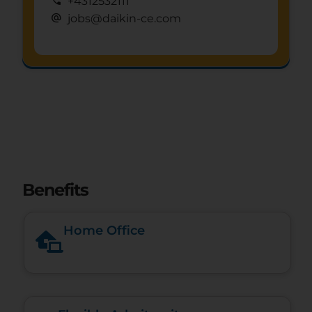
call
+4312532111
alternate_email
jobs@daikin-ce.com
Schnuppertag anfragen
mystery
Benefits
Home Office