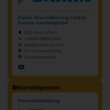
Daikin Airconditioning Central
Europe HandelsgmbH
location_on
1230 Wien
(Wien)
call
+43066488694850
alternate_email
jobs@daikin-ce.com
captive_portal
Zur Firmenwebsite
captive_portal
Zur Karriereseite
Kontaktperson
domain
Personalabteilung