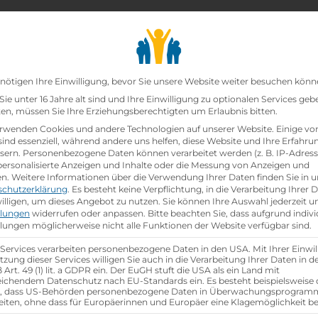
chair_alt
search
school
Lehrbetriebe
Lehrstellen Finden
Lehrb
Datenschutz-Präfer
 Development GmbH
nötigen Ihre Einwilligung, bevor Sie unsere Website weiter besuchen könn
ie unter 16 Jahre alt sind und Ihre Einwilligung zu optionalen Services geb
n, müssen Sie Ihre Erziehungsberechtigten um Erlaubnis bitten.
elopment Gmbh
rwenden Cookies und andere Technologien auf unserer Website. Einige vo
sind essenziell, während andere uns helfen, diese Website und Ihre Erfahru
sern.
Personenbezogene Daten können verarbeitet werden (z. B. IP-Adresse
 personalisierte Anzeigen und Inhalte oder die Messung von Anzeigen und
en.
Weitere Informationen über die Verwendung Ihrer Daten finden Sie in u
schutzerklärung
.
Es besteht keine Verpflichtung, in die Verarbeitung Ihrer 
illigen, um dieses Angebot zu nutzen.
Sie können Ihre Auswahl jederzeit u
llungen
widerrufen oder anpassen.
Bitte beachten Sie, dass aufgrund indivi
llungen möglicherweise nicht alle Funktionen der Website verfügbar sind.
group
gsjahr
Anzahl Mitarbeiter
ca. 200
 Services verarbeiten personenbezogene Daten in den USA. Mit Ihrer Einwil
tzung dieser Services willigen Sie auch in die Verarbeitung Ihrer Daten in 
Art. 49 (1) lit. a GDPR ein. Der EuGH stuft die USA als ein Land mit
ichendem Datenschutz nach EU-Standards ein. Es besteht beispielsweise 
r, dass US-Behörden personenbezogene Daten in Überwachungsprogra
aktische Tage
eiten, ohne dass für Europäerinnen und Europäer eine Klagemöglichkeit be