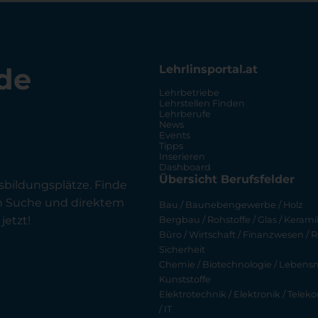
de
Lehrlinsportal.at
Lehrbetriebe
Lehrstellen Finden
Lehrberufe
News
Events
Tipps
Inserieren
Dashboard
Übersicht Berufsfelder
sbildungsplätze. Finde
en Suche und direktem
Bau / Baunebengewerbe / Holz
jetzt!
Bergbau / Rohstoffe / Glas / Keramik
Büro / Wirtschaft / Finanzwesen / R
Sicherheit
Chemie / Biotechnologie / Lebensmi
Kunststoffe
Elektrotechnik / Elektronik / Tel
/ IT