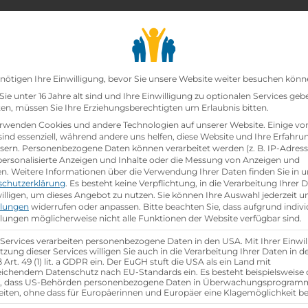
chair_alt
search
school
Lehrbetriebe
Lehrstellen Finden
Lehrb
Datenschutz-Präfer
nötigen Ihre Einwilligung, bevor Sie unsere Website weiter besuchen könn
ie unter 16 Jahre alt sind und Ihre Einwilligung zu optionalen Services geb
n, müssen Sie Ihre Erziehungsberechtigten um Erlaubnis bitten.
rwenden Cookies und andere Technologien auf unserer Website. Einige vo
sind essenziell, während andere uns helfen, diese Website und Ihre Erfahru
sern.
Personenbezogene Daten können verarbeitet werden (z. B. IP-Adresse
 personalisierte Anzeigen und Inhalte oder die Messung von Anzeigen und
en.
Weitere Informationen über die Verwendung Ihrer Daten finden Sie in u
schutzerklärung
.
Es besteht keine Verpflichtung, in die Verarbeitung Ihrer 
illigen, um dieses Angebot zu nutzen.
Sie können Ihre Auswahl jederzeit u
llungen
widerrufen oder anpassen.
Bitte beachten Sie, dass aufgrund indivi
llungen möglicherweise nicht alle Funktionen der Website verfügbar sind.
 Services verarbeiten personenbezogene Daten in den USA. Mit Ihrer Einwil
tzung dieser Services willigen Sie auch in die Verarbeitung Ihrer Daten in 
Art. 49 (1) lit. a GDPR ein. Der EuGH stuft die USA als ein Land mit
ichendem Datenschutz nach EU-Standards ein. Es besteht beispielsweise 
r, dass US-Behörden personenbezogene Daten in Überwachungsprogra
eiten, ohne dass für Europäerinnen und Europäer eine Klagemöglichkeit be