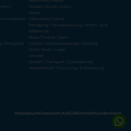
Maschinen / Metall
ttel /
Medien / Kunst / Kultur
Metall
ekommunikation
Öffentlicher Dienst
Reinigung / Hausbetreuung / Anlern- und
Hilfsberufe
Reise / Freizeit / Sport
g / Fotografie
Soziales / Kinderpädagogik / Bildung
Textil / Mode / Leder
Umwelt
Verkehr / Transport / Zustelldienste
Wissenschaft / Forschung / Entwicklung
Impressum
Datenschutz
AGB
Kontakt
Kundenlogin