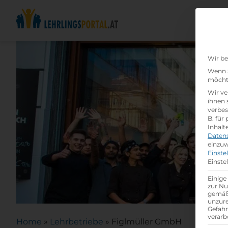
Wir be
Wenn S
möchte
Wir ve
ihnen 
verbes
B. für
Inhalt
Daten
einzuw
Einste
Einste
Einige
zur Nu
gemäß 
unzure
Gefah
verarb
Home
»
Lehrbetriebe
»
Figlmüller GmbH