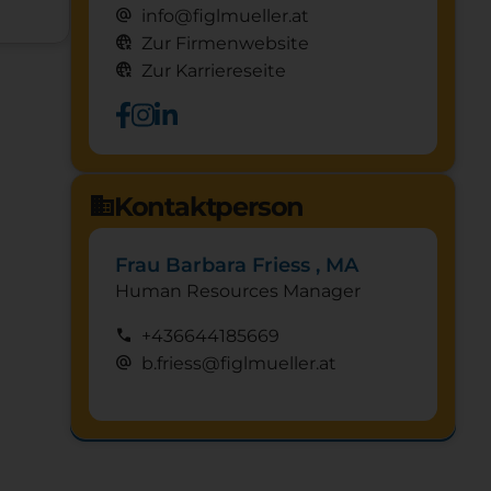
alternate_email
info@figlmueller.at
captive_portal
Zur Firmenwebsite
captive_portal
Zur Karriereseite
Kontaktperson
domain
Frau Barbara Friess , MA
Human Resources Manager
call
+436644185669
alternate_email
b.friess@figlmueller.at
Schnuppertag anfragen
mystery