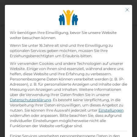
Mit di
Datenschutz-Präfer
Home
Wir benötigen Ihre Einwilligung, bevor Sie unsere Website
»
Lehrbetriebe
»
Fleischmann &
weiter besuchen können.
Petschnig Dachdeckungs –Gesellschaft m.b.H.
Wenn Sie unter 16 Jahre alt sind und Ihre Einwilligung zu
optionalen Services geben möchten, müssen Sie Ihre
Erziehungsberechtigten um Erlaubnis bitten.
Fleischmann & Petschnig
Wir verwenden Cookies und andere Technologien auf unserer
Website. Einige von ihnen sind essenziell, während andere uns
Dachdeckungs –gesellschaft
helfen, diese Website und Ihre Erfahrung zu verbessern.
Personenbezogene Daten können verarbeitet werden (z. B. IP-
M.b.h.
Adressen), z. B. für personalisierte Anzeigen und Inhalte oder die
Messung von Anzeigen und Inhalten.
Weitere Informationen
über die Verwendung Ihrer Daten finden Sie in unserer
print
Lehrstelle ausdrucken
Datenschutzerklärung
.
Es besteht keine Verpflichtung, in die
Verarbeitung Ihrer Daten einzuwilligen, um dieses Angebot zu
nutzen.
Sie können Ihre Auswahl jederzeit unter
Einstellungen
widerrufen oder anpassen.
Bitte beachten Sie, dass aufgrund
Detailinformationen
individueller Einstellungen möglicherweise nicht alle
folder
Branche:
Funktionen der Website verfügbar sind.
Bau / Baunebengewerbe / Holz
Einige Services verarbeiten personenbezogene Daten in den