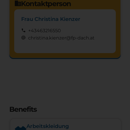
Kontaktperson
domain
Frau Christina Kienzer
call
+43463216550
alternate_email
christina.kienzer@fp-dach.at
Schnuppertag anfragen
mystery
Benefits
Arbeitskleidung