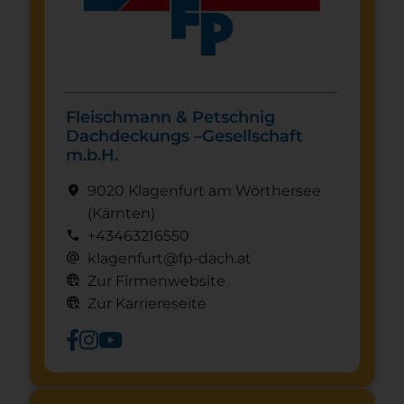
Fleischmann & Petschnig
Dachdeckungs –Gesellschaft
m.b.H.
location_on
9020 Klagenfurt am Wörthersee
(Kärnten)
call
+43463216550
alternate_email
klagenfurt@fp-dach.at
captive_portal
Zur Firmenwebsite
captive_portal
Zur Karriereseite