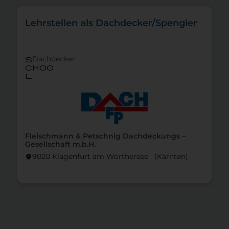
Lehrstellen als Dachdecker/Spengler
Dachdecker
s
choo
l
Fleischmann & Petschnig Dachdeckungs –
Gesellschaft m.b.H.
9020 Klagenfurt am Wörthersee (Kärnten)
location_on