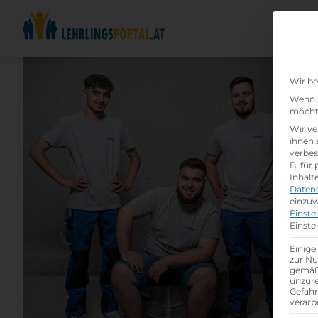
Wir be
Wenn S
möchte
Wir ve
ihnen 
verbes
B. für
Inhalt
Daten
einzuw
Einste
Einste
Einige
zur Nu
gemäß 
unzure
Gefah
verarb