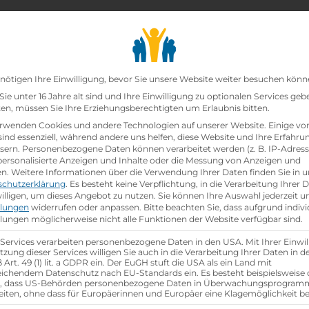
chair_alt
search
school
Lehrbetriebe
Lehrstellen Finden
Lehrb
Datenschutz-Präfer
nötigen Ihre Einwilligung, bevor Sie unsere Website weiter besuchen könn
ie unter 16 Jahre alt sind und Ihre Einwilligung zu optionalen Services geb
n, müssen Sie Ihre Erziehungsberechtigten um Erlaubnis bitten.
rwenden Cookies und andere Technologien auf unserer Website. Einige vo
sind essenziell, während andere uns helfen, diese Website und Ihre Erfahru
sern.
Personenbezogene Daten können verarbeitet werden (z. B. IP-Adresse
 personalisierte Anzeigen und Inhalte oder die Messung von Anzeigen und
en.
Weitere Informationen über die Verwendung Ihrer Daten finden Sie in u
schutzerklärung
.
Es besteht keine Verpflichtung, in die Verarbeitung Ihrer 
illigen, um dieses Angebot zu nutzen.
Sie können Ihre Auswahl jederzeit u
llungen
widerrufen oder anpassen.
Bitte beachten Sie, dass aufgrund indivi
llungen möglicherweise nicht alle Funktionen der Website verfügbar sind.
 Services verarbeiten personenbezogene Daten in den USA. Mit Ihrer Einwil
tzung dieser Services willigen Sie auch in die Verarbeitung Ihrer Daten in 
Art. 49 (1) lit. a GDPR ein. Der EuGH stuft die USA als ein Land mit
ichendem Datenschutz nach EU-Standards ein. Es besteht beispielsweise 
r, dass US-Behörden personenbezogene Daten in Überwachungsprogra
eiten, ohne dass für Europäerinnen und Europäer eine Klagemöglichkeit be