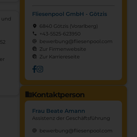
Fliesenpool GmbH - Götzis
s und
location_on
6840 Götzis
(Vorarl­berg)
call
+43-5525-623950
alternate_email
bewerbung@fliesenpool.com
952
captive_portal
Zur Firmenwebsite
captive_portal
Zur Karriereseite
er
Kontaktperson
domain
Frau Beate Amann
Assistenz der Geschäftsführung
alternate_email
bewerbung@fliesenpool.com