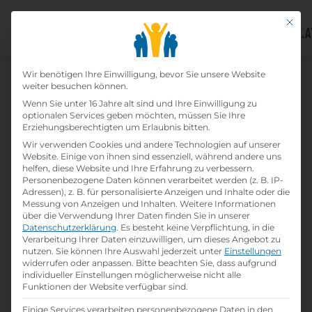
Mit di
Datenschutz-Präfer
Wir benötigen Ihre Einwilligung, bevor Sie unsere Website
weiter besuchen können.
Wenn Sie unter 16 Jahre alt sind und Ihre Einwilligung zu
optionalen Services geben möchten, müssen Sie Ihre
Erziehungsberechtigten um Erlaubnis bitten.
Wir verwenden Cookies und andere Technologien auf unserer
Website. Einige von ihnen sind essenziell, während andere uns
helfen, diese Website und Ihre Erfahrung zu verbessern.
Home
»
Lehrbetriebe
»
Fliesenpool GmbH –
Personenbezogene Daten können verarbeitet werden (z. B. IP-
Nenzing
Adressen), z. B. für personalisierte Anzeigen und Inhalte oder die
Messung von Anzeigen und Inhalten.
Weitere Informationen
über die Verwendung Ihrer Daten finden Sie in unserer
Datenschutzerklärung
.
Es besteht keine Verpflichtung, in die
Fliesenpool Gmbh – Nenzing
Verarbeitung Ihrer Daten einzuwilligen, um dieses Angebot zu
nutzen.
Sie können Ihre Auswahl jederzeit unter
Einstellungen
widerrufen oder anpassen.
Bitte beachten Sie, dass aufgrund
print
Lehrstelle ausdrucken
individueller Einstellungen möglicherweise nicht alle
Funktionen der Website verfügbar sind.
Einige Services verarbeiten personenbezogene Daten in den