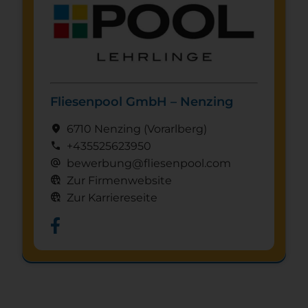
Fliesenpool GmbH – Nenzing
location_on
6710 Nenzing
(Vorarl­berg)
call
+435525623950
alternate_email
bewerbung@fliesenpool.com
captive_portal
Zur Firmenwebsite
captive_portal
Zur Karriereseite
Schnuppertag anfragen
mystery