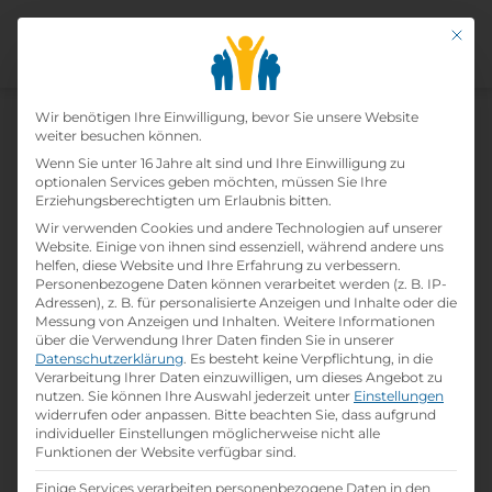
Mit di
Datenschutz-Präfer
Home
Wir benötigen Ihre Einwilligung, bevor Sie unsere Website
»
Lehrbetriebe
»
Forstinger Österreich
weiter besuchen können.
GmbH
Wenn Sie unter 16 Jahre alt sind und Ihre Einwilligung zu
optionalen Services geben möchten, müssen Sie Ihre
Erziehungsberechtigten um Erlaubnis bitten.
Forstinger Österreich Gmbh
Wir verwenden Cookies und andere Technologien auf unserer
Website. Einige von ihnen sind essenziell, während andere uns
helfen, diese Website und Ihre Erfahrung zu verbessern.
print
Lehrstelle ausdrucken
Personenbezogene Daten können verarbeitet werden (z. B. IP-
Adressen), z. B. für personalisierte Anzeigen und Inhalte oder die
Messung von Anzeigen und Inhalten.
Weitere Informationen
Detailinformationen
über die Verwendung Ihrer Daten finden Sie in unserer
Datenschutzerklärung
.
Es besteht keine Verpflichtung, in die
folder
Branche:
Verarbeitung Ihrer Daten einzuwilligen, um dieses Angebot zu
Handel / Logistik / Verkauf
nutzen.
Sie können Ihre Auswahl jederzeit unter
Einstellungen
widerrufen oder anpassen.
Bitte beachten Sie, dass aufgrund
individueller Einstellungen möglicherweise nicht alle
info
Gründungsjahr
Funktionen der Website verfügbar sind.
1962
Einige Services verarbeiten personenbezogene Daten in den