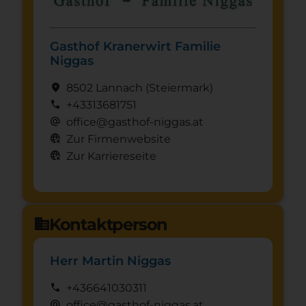
Gasthof Kranerwirt Familie
Niggas
location_on
8502 Lannach
(Steier­mark)
call
+43313681751
alternate_email
office@gasthof-niggas.at
captive_portal
Zur Firmenwebsite
captive_portal
Zur Karriereseite
Kontaktperson
domain
Herr Martin Niggas
call
+436641030311
alternate_email
office@gasthof-niggas.at