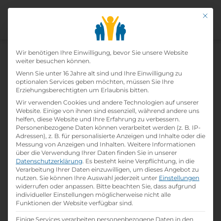
Mit di
Datenschutz-Präfer
Home
Wir benötigen Ihre Einwilligung, bevor Sie unsere Website
»
Lehrbetriebe
»
Gasthof Kranerwirt
weiter besuchen können.
Familie Niggas
Wenn Sie unter 16 Jahre alt sind und Ihre Einwilligung zu
optionalen Services geben möchten, müssen Sie Ihre
Erziehungsberechtigten um Erlaubnis bitten.
Gasthof Kranerwirt Familie
Wir verwenden Cookies und andere Technologien auf unserer
Website. Einige von ihnen sind essenziell, während andere uns
Niggas
helfen, diese Website und Ihre Erfahrung zu verbessern.
Personenbezogene Daten können verarbeitet werden (z. B. IP-
Adressen), z. B. für personalisierte Anzeigen und Inhalte oder die
print
Lehrstelle ausdrucken
Messung von Anzeigen und Inhalten.
Weitere Informationen
über die Verwendung Ihrer Daten finden Sie in unserer
Datenschutzerklärung
.
Es besteht keine Verpflichtung, in die
Detailinformationen
Verarbeitung Ihrer Daten einzuwilligen, um dieses Angebot zu
nutzen.
Sie können Ihre Auswahl jederzeit unter
Einstellungen
folder
Branche:
widerrufen oder anpassen.
Bitte beachten Sie, dass aufgrund
Hotel- / Gastgewerbe
individueller Einstellungen möglicherweise nicht alle
Funktionen der Website verfügbar sind.
Einige Services verarbeiten personenbezogene Daten in den