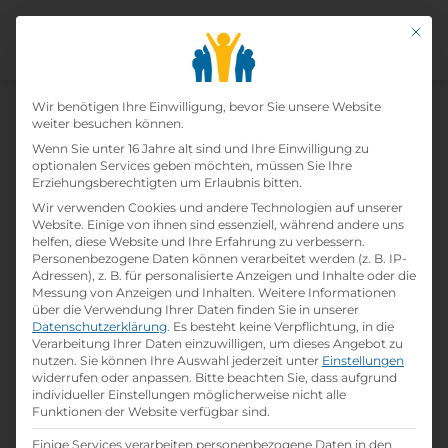
Mit di
Datenschutz-Präfer
Wir benötigen Ihre Einwilligung, bevor Sie unsere Website
weiter besuchen können.
Wenn Sie unter 16 Jahre alt sind und Ihre Einwilligung zu
optionalen Services geben möchten, müssen Sie Ihre
Erziehungsberechtigten um Erlaubnis bitten.
Wir verwenden Cookies und andere Technologien auf unserer
Website. Einige von ihnen sind essenziell, während andere uns
helfen, diese Website und Ihre Erfahrung zu verbessern.
Personenbezogene Daten können verarbeitet werden (z. B. IP-
Home
»
Lehrbetriebe
»
Geb. Weinlich GmbH
Adressen), z. B. für personalisierte Anzeigen und Inhalte oder die
Messung von Anzeigen und Inhalten.
Weitere Informationen
über die Verwendung Ihrer Daten finden Sie in unserer
Datenschutzerklärung
.
Es besteht keine Verpflichtung, in die
Geb. Weinlich Gmbh
Verarbeitung Ihrer Daten einzuwilligen, um dieses Angebot zu
nutzen.
Sie können Ihre Auswahl jederzeit unter
Einstellungen
widerrufen oder anpassen.
Bitte beachten Sie, dass aufgrund
print
Lehrstelle ausdrucken
individueller Einstellungen möglicherweise nicht alle
Funktionen der Website verfügbar sind.
Einige Services verarbeiten personenbezogene Daten in den