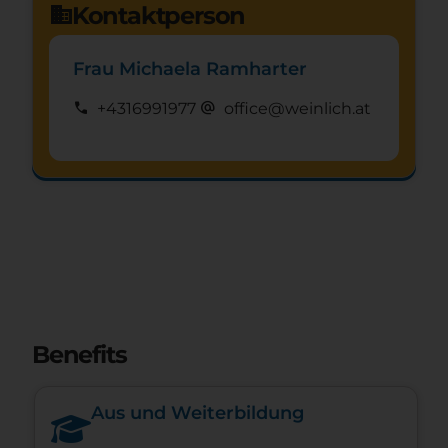
Kontaktperson
domain
Frau Michaela Ramharter
call
alternate_email
+4316991977
office@weinlich.at
Schnuppertag anfragen
mystery
Benefits
Aus und Weiterbildung