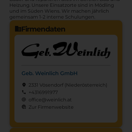
Heizung. Unsere Einsatzorte sind in Mödling
und im Süden Wiens. Wir machen jährlich
gemeinsam 1-2 interne Schulungen.
Firmendaten
domain
Geb. Weinlich GmbH
location_on
2331 Vösendorf
(Nieder­österreich)
call
+4316991977
alternate_email
office@weinlich.at
captive_portal
Zur Firmenwebsite