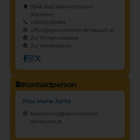
location_on
9546 Bad Kleinkirchheim
(Kärnten)
call
+4342408484
alternate_email
office@genusshotel-almrausch.at
captive_portal
Zur Firmenwebsite
captive_portal
Zur Karriereseite
Kontaktperson
domain
Frau Marie Juritz
alternate_email
bewerbung@genusshotel-
almrausch.at
Schnuppertag anfragen
mystery