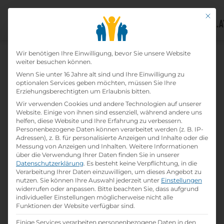
Mit di
Datenschutz-Präfer
Home
Wir benötigen Ihre Einwilligung, bevor Sie unsere Website
»
Lehrbetriebe
»
Genusshotel Almrausch
weiter besuchen können.
Wenn Sie unter 16 Jahre alt sind und Ihre Einwilligung zu
optionalen Services geben möchten, müssen Sie Ihre
Genusshotel Almrausch
Erziehungsberechtigten um Erlaubnis bitten.
Wir verwenden Cookies und andere Technologien auf unserer
print
Lehrstelle ausdrucken
Website. Einige von ihnen sind essenziell, während andere uns
helfen, diese Website und Ihre Erfahrung zu verbessern.
Personenbezogene Daten können verarbeitet werden (z. B. IP-
Adressen), z. B. für personalisierte Anzeigen und Inhalte oder die
Detailinformationen
Messung von Anzeigen und Inhalten.
Weitere Informationen
folder
Branche:
über die Verwendung Ihrer Daten finden Sie in unserer
Hotel- / Gastgewerbe
Datenschutzerklärung
.
Es besteht keine Verpflichtung, in die
Verarbeitung Ihrer Daten einzuwilligen, um dieses Angebot zu
nutzen.
Sie können Ihre Auswahl jederzeit unter
Einstellungen
widerrufen oder anpassen.
Bitte beachten Sie, dass aufgrund
info
Gründungsjahr
individueller Einstellungen möglicherweise nicht alle
2013
Funktionen der Website verfügbar sind.
Einige Services verarbeiten personenbezogene Daten in den