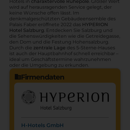
Hotels in
charaktervolle Ruhepole
. Großer Wert
wird auf herausragenden Service gelegt, der
keine Wünsche offen lässt. Im
denkmalgeschützten Gebäudeensemble des
Palais Faber eröffnete 2022 das
HYPERION
Hotel Salzburg
. Entdecken Sie Salzburg und
die Sehenswürdigkeiten wie die Getreidegasse,
den Dom und die Festung Hohensalzburg.
Durch die
zentrale Lage
des 5-Sterne-Hauses
ist auch der Hauptbahnhof schnell erreichbar –
ideal um Geschäftstermine wahrzunehmen
oder die Umgebung zu erkunden.
Firmendaten
domain
H-Hotels GmbH