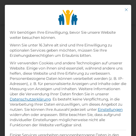
Mit di
Datenschutz-Präfer
Wir benötigen Ihre Einwilligung, bevor Sie unsere Website
weiter besuchen können.
Wenn Sie unter 16 Jahre alt sind und Ihre Einwilligung zu
optionalen Services geben möchten, müssen Sie Ihre
Erziehungsberechtigten um Erlaubnis bitten.
Wir verwenden Cookies und andere Technologien auf unserer
Website. Einige von ihnen sind essenziell, während andere uns
Home
»
Lehrbetriebe
»
H-Hotels GmbH
helfen, diese Website und Ihre Erfahrung zu verbessern.
Personenbezogene Daten können verarbeitet werden (z. B. IP-
Adressen), z. B. für personalisierte Anzeigen und Inhalte oder die
Messung von Anzeigen und Inhalten.
Weitere Informationen
H-hotels Gmbh
über die Verwendung Ihrer Daten finden Sie in unserer
Datenschutzerklärung
.
Es besteht keine Verpflichtung, in die
print
Lehrstelle ausdrucken
Verarbeitung Ihrer Daten einzuwilligen, um dieses Angebot zu
nutzen.
Sie können Ihre Auswahl jederzeit unter
Einstellungen
widerrufen oder anpassen.
Bitte beachten Sie, dass aufgrund
individueller Einstellungen möglicherweise nicht alle
Detailinformationen
Funktionen der Website verfügbar sind.
folder
Branche:
Einige Services verarbeiten personenbezogene Daten in den