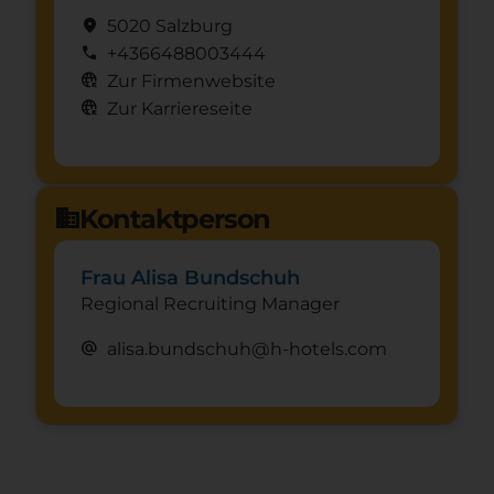
location_on
5020 Salzburg
call
+4366488003444
captive_portal
Zur Firmenwebsite
captive_portal
Zur Karriereseite
Kontaktperson
domain
Frau Alisa Bundschuh
Regional Recruiting Manager
alternate_email
alisa.bundschuh@h-hotels.com