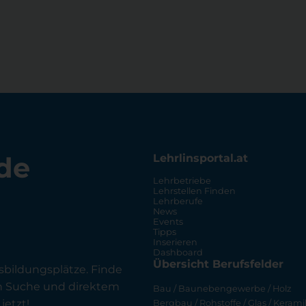
de
Lehrlinsportal.at
Lehrbetriebe
Lehrstellen Finden
Lehrberufe
News
Events
Tipps
Inserieren
Dashboard
Übersicht Berufsfelder
sbildungsplätze. Finde
en Suche und direktem
Bau / Baunebengewerbe / Holz
jetzt!
Bergbau / Rohstoffe / Glas / Keramik