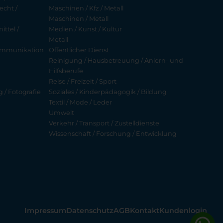
echt /
Maschinen / Kfz / Metall
Maschinen / Metall
ttel /
Medien / Kunst / Kultur
Metall
ekommunikation
Öffentlicher Dienst
Reinigung / Hausbetreuung / Anlern- und
Hilfsberufe
Reise / Freizeit / Sport
g / Fotografie
Soziales / Kinderpädagogik / Bildung
Textil / Mode / Leder
Umwelt
Verkehr / Transport / Zustelldienste
Wissenschaft / Forschung / Entwicklung
Impressum
Datenschutz
AGB
Kontakt
Kundenlogin