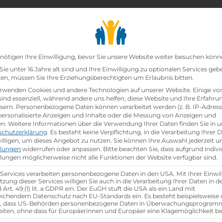
chair_alt
search
school
Lehrbetriebe
Lehrstellen Finden
Lehrb
Datenschutz-Präfer
nötigen Ihre Einwilligung, bevor Sie unsere Website weiter besuchen könn
ie unter 16 Jahre alt sind und Ihre Einwilligung zu optionalen Services geb
n, müssen Sie Ihre Erziehungsberechtigten um Erlaubnis bitten.
rwenden Cookies und andere Technologien auf unserer Website. Einige vo
sind essenziell, während andere uns helfen, diese Website und Ihre Erfahru
sern.
Personenbezogene Daten können verarbeitet werden (z. B. IP-Adresse
 personalisierte Anzeigen und Inhalte oder die Messung von Anzeigen und
en.
Weitere Informationen über die Verwendung Ihrer Daten finden Sie in u
schutzerklärung
.
Es besteht keine Verpflichtung, in die Verarbeitung Ihrer 
illigen, um dieses Angebot zu nutzen.
Sie können Ihre Auswahl jederzeit u
llungen
widerrufen oder anpassen.
Bitte beachten Sie, dass aufgrund indivi
llungen möglicherweise nicht alle Funktionen der Website verfügbar sind.
group
gsjahr
Anzahl Mitarbeiter
1.700 in Österreich
 Services verarbeiten personenbezogene Daten in den USA. Mit Ihrer Einwil
tzung dieser Services willigen Sie auch in die Verarbeitung Ihrer Daten in 
Art. 49 (1) lit. a GDPR ein. Der EuGH stuft die USA als ein Land mit
ichendem Datenschutz nach EU-Standards ein. Es besteht beispielsweise 
r, dass US-Behörden personenbezogene Daten in Überwachungsprogra
aktische Tage
eiten, ohne dass für Europäerinnen und Europäer eine Klagemöglichkeit be