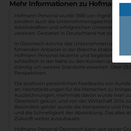
Mehr Informationen zu Hofmann Per
Hofmann Personal wurde 1985 von Ingrid Hofmann
sondern auch die Unternehmensgeschichten sein
Arbeitskräften und erfolgreichen Unternehmen, is
vereinen. Gestartet in Deutschland hat sich Hof
In Österreich konnte das Unternehmen seit seinem
führenden Anbieter in der Branche etabliert. Auc
Hofmann Personal Akzente und begleitet seine Ku
schließlich in der Nähe zu den Kunden und den M
ständig um weitere Standorte erweitert. Über 2
Perspektiven.
Die positiven persönlichen Feedbacks von Kunde
an, Höchstleistungen für die Menschen zu bringe
Auszeichnungen, mehrmals davon wurde man zu d
Österreich gekürt, und von der Wirtschaft 2014 
Besonders gelobt wurde die Kompetenz und Freun
und die Schnelligkeit der Abwicklung. Das alles i
Zukunft weiter auszubauen.
Hofmann Personal Österreich kann seit seiner Gr