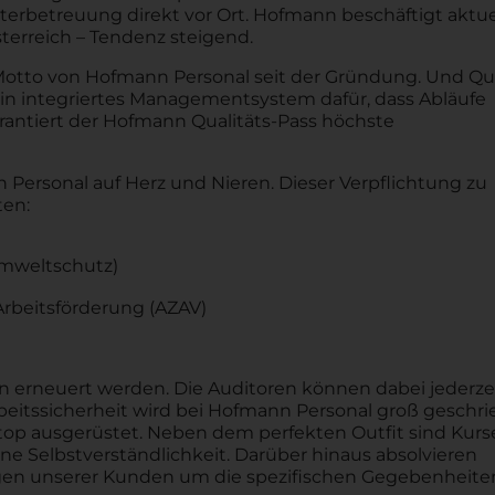
terbetreuung direkt vor Ort. Hofmann beschäftigt aktue
terreich – Tendenz steigend.
 Motto von Hofmann Personal seit der Gründung. Und Qua
t ein integriertes Managementsystem dafür, dass Abläufe
rantiert der Hofmann Qualitäts-Pass höchste
Personal auf Herz und Nieren. Dieser Verpflichtung zu
ten:
Umweltschutz)
rbeitsförderung (AZAV)
n erneuert werden. Die Auditoren können dabei jederze
itssicherheit wird bei Hofmann Personal groß geschri
 top ausgerüstet. Neben dem perfekten Outfit sind Kur
e Selbstverständlichkeit. Darüber hinaus absolvieren
ngen unserer Kunden um die spezifischen Gegebenheite