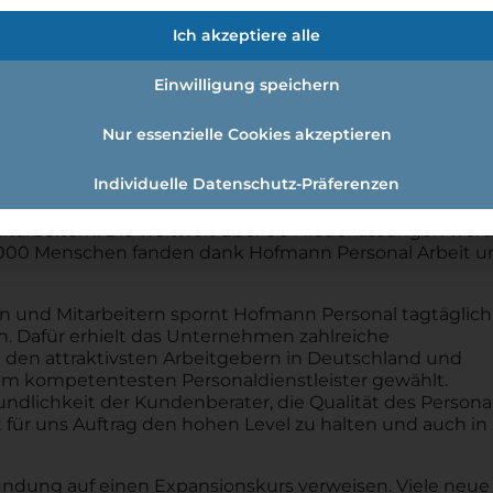
sonal - I. K. Hofmann GmbH
Ich akzeptiere alle
 gegründet und schreibt seitdem nicht nur seine eige
er Kunden aktiv mit. Als Drehscheibe zwischen besten
Einwilligung speichern
t es uns seit jeher eine Freude diese beiden Welten zu
mann Personal schon bald in andere Märkte gewagt.
Nur essenzielle Cookies akzeptieren
 Markteintritt ständig wachsen und hat sich als einer 
Individuelle Datenschutz-Präferenzen
h in Tschechien, Großbritannien, und der Schweiz setzt
nden sogar bis in die USA. Das Erfolgsgeheimnis liegt
itarbeitern. Die weltweit über 90 Niederlassungen wer
3.000 Menschen fanden dank Hofmann Personal Arbeit u
n und Mitarbeitern spornt Hofmann Personal tagtäglich
n. Dafür erhielt das Unternehmen zahlreiche
en attraktivsten Arbeitgebern in Deutschland und
zum kompetentesten Personaldienstleister gewählt.
dlichkeit der Kundenberater, die Qualität des Persona
st für uns Auftrag den hohen Level zu halten und auch in
ündung auf einen Expansionskurs verweisen. Viele neue