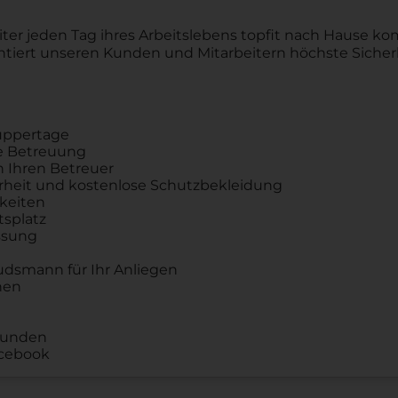
rbeiter jeden Tag ihres Arbeitslebens topfit nach Hause 
ntiert unseren Kunden und Mitarbeitern höchste Sicher
nuppertage
e Betreuung
h Ihren Betreuer
erheit und kostenlose Schutzbekleidung
keiten
tsplatz
assung
dsmann für Ihr Anliegen
nen
Kunden
acebook