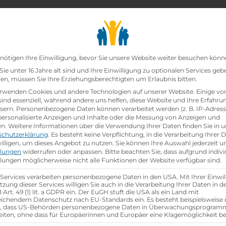
chair_alt
search
school
Lehrbetriebe
Lehrstellen Finden
Lehrb
Datenschutz-Präfer
Hofmann GmbH
nötigen Ihre Einwilligung, bevor Sie unsere Website weiter besuchen könn
ie unter 16 Jahre alt sind und Ihre Einwilligung zu optionalen Services geb
n, müssen Sie Ihre Erziehungsberechtigten um Erlaubnis bitten.
ann Gmbh
rwenden Cookies und andere Technologien auf unserer Website. Einige vo
sind essenziell, während andere uns helfen, diese Website und Ihre Erfahru
sern.
Personenbezogene Daten können verarbeitet werden (z. B. IP-Adresse
 personalisierte Anzeigen und Inhalte oder die Messung von Anzeigen und
en.
Weitere Informationen über die Verwendung Ihrer Daten finden Sie in u
schutzerklärung
.
Es besteht keine Verpflichtung, in die Verarbeitung Ihrer 
illigen, um dieses Angebot zu nutzen.
Sie können Ihre Auswahl jederzeit u
llungen
widerrufen oder anpassen.
Bitte beachten Sie, dass aufgrund indivi
llungen möglicherweise nicht alle Funktionen der Website verfügbar sind.
group
gsjahr
Anzahl Mitarbeiter
über 5000
 Services verarbeiten personenbezogene Daten in den USA. Mit Ihrer Einwil
tzung dieser Services willigen Sie auch in die Verarbeitung Ihrer Daten in 
Art. 49 (1) lit. a GDPR ein. Der EuGH stuft die USA als ein Land mit
ichendem Datenschutz nach EU-Standards ein. Es besteht beispielsweise 
aktische Tage
r, dass US-Behörden personenbezogene Daten in Überwachungsprogra
eiten, ohne dass für Europäerinnen und Europäer eine Klagemöglichkeit be