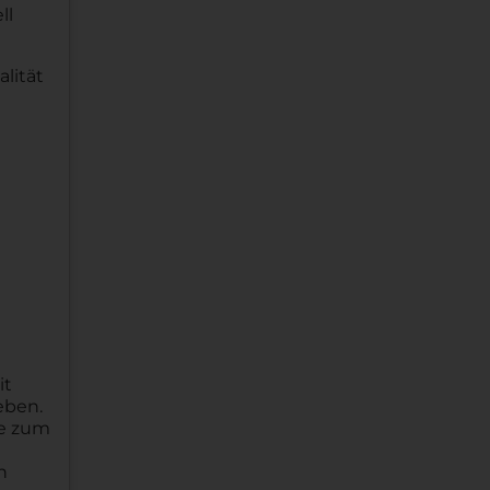
ll
lität
it
eben.
se zum
n