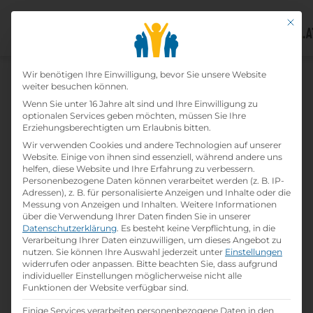
Mit di
Datenschutz-Präfer
Home
Wir benötigen Ihre Einwilligung, bevor Sie unsere Website
»
Lehrbetriebe
»
Hotel Barbarahof
weiter besuchen können.
Wenn Sie unter 16 Jahre alt sind und Ihre Einwilligung zu
optionalen Services geben möchten, müssen Sie Ihre
Hotel Barbarahof
Erziehungsberechtigten um Erlaubnis bitten.
Wir verwenden Cookies und andere Technologien auf unserer
print
Lehrstelle ausdrucken
Website. Einige von ihnen sind essenziell, während andere uns
helfen, diese Website und Ihre Erfahrung zu verbessern.
Personenbezogene Daten können verarbeitet werden (z. B. IP-
Adressen), z. B. für personalisierte Anzeigen und Inhalte oder die
Detailinformationen
Messung von Anzeigen und Inhalten.
Weitere Informationen
folder
Branche:
über die Verwendung Ihrer Daten finden Sie in unserer
Hotel- / Gastgewerbe
Datenschutzerklärung
.
Es besteht keine Verpflichtung, in die
Verarbeitung Ihrer Daten einzuwilligen, um dieses Angebot zu
nutzen.
Sie können Ihre Auswahl jederzeit unter
Einstellungen
widerrufen oder anpassen.
Bitte beachten Sie, dass aufgrund
info
Gründungsjahr
individueller Einstellungen möglicherweise nicht alle
1976
Funktionen der Website verfügbar sind.
Einige Services verarbeiten personenbezogene Daten in den