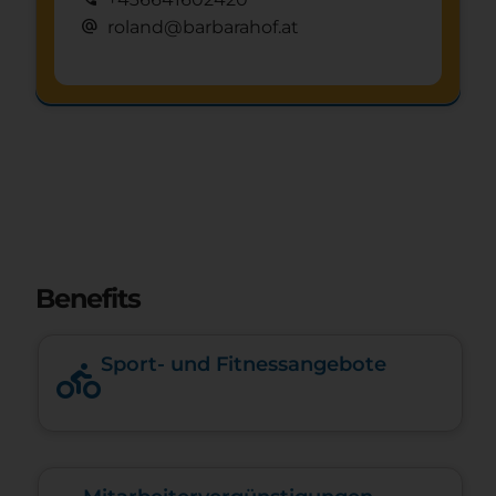
alternate_email
roland@barbarahof.at
Schnuppertag anfragen
mystery
Benefits
Sport- und Fitnessangebote