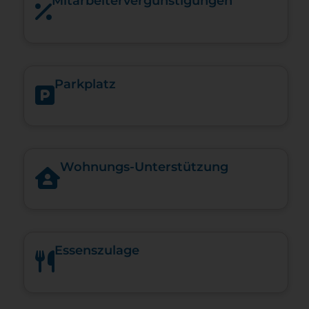
Mitarbeiter­vergünstigungen
Parkplatz
Woh­nungs-​Un­ter­stüt­zung
Essenszulage