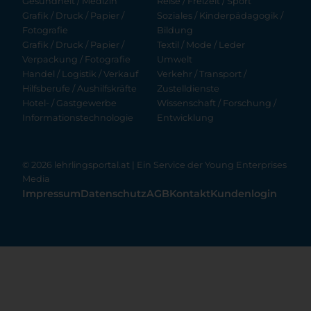
Gesundheit / Medizin
Reise / Freizeit / Sport
Grafik / Druck / Papier /
Soziales / Kinderpädagogik /
Fotografie
Bildung
Grafik / Druck / Papier /
Textil / Mode / Leder
Verpackung / Fotografie
Umwelt
Handel / Logistik / Verkauf
Verkehr / Transport /
Hilfsberufe / Aushilfskräfte
Zustelldienste
Hotel- / Gastgewerbe
Wissenschaft / Forschung /
Informationstechnologie
Entwicklung
© 2026 lehrlingsportal.at | Ein Service der
Young Enterprises
Media
Impressum
Datenschutz
AGB
Kontakt
Kundenlogin