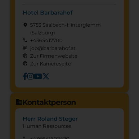
Hotel Barbarahof
location_on
5753 Saalbach-Hinterglemm
(Salzburg)
call
+4365417700
alternate_email
job@barbarahof.at
captive_portal
Zur Firmenwebsite
captive_portal
Zur Karriereseite
Kontaktperson
domain
Herr Roland Steger
Human Ressources
call
+436641602420