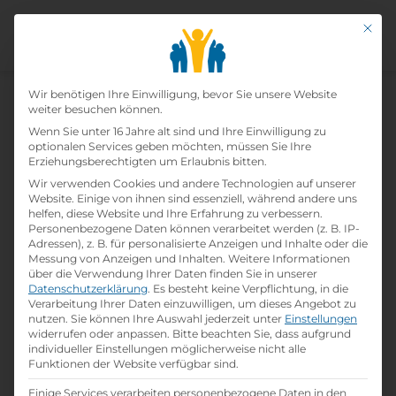
Mit di
Datenschutz-Präfer
Home
Wir benötigen Ihre Einwilligung, bevor Sie unsere Website
»
Lehrbetriebe
»
Hotel Drei Sonnen
weiter besuchen können.
Wenn Sie unter 16 Jahre alt sind und Ihre Einwilligung zu
optionalen Services geben möchten, müssen Sie Ihre
Hotel Drei Sonnen
Erziehungsberechtigten um Erlaubnis bitten.
Wir verwenden Cookies und andere Technologien auf unserer
print
Lehrstelle ausdrucken
Website. Einige von ihnen sind essenziell, während andere uns
helfen, diese Website und Ihre Erfahrung zu verbessern.
Personenbezogene Daten können verarbeitet werden (z. B. IP-
Adressen), z. B. für personalisierte Anzeigen und Inhalte oder die
Detailinformationen
Messung von Anzeigen und Inhalten.
Weitere Informationen
folder
Branche:
über die Verwendung Ihrer Daten finden Sie in unserer
Hotel- / Gastgewerbe
Datenschutzerklärung
.
Es besteht keine Verpflichtung, in die
Verarbeitung Ihrer Daten einzuwilligen, um dieses Angebot zu
nutzen.
Sie können Ihre Auswahl jederzeit unter
Einstellungen
widerrufen oder anpassen.
Bitte beachten Sie, dass aufgrund
info
Gründungsjahr
individueller Einstellungen möglicherweise nicht alle
1983
Funktionen der Website verfügbar sind.
Einige Services verarbeiten personenbezogene Daten in den