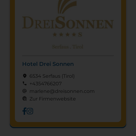
Hotel Drei Sonnen
location_on
6534 Serfaus
(Tirol)
call
+4354766207
alternate_email
marlene@dreisonnen.com
captive_portal
Zur Firmenwebsite
Schnuppertag anfragen
mystery