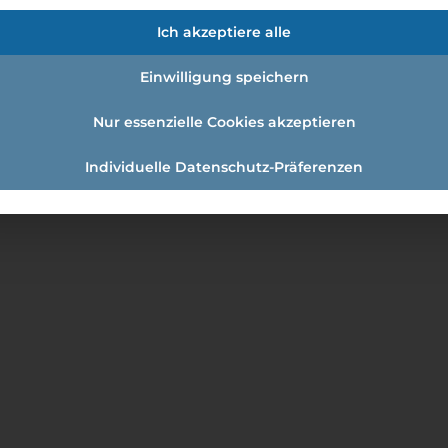
/ Forster's Naturresort
Ich akzeptiere alle
Einwilligung speichern
v und begeistert bist, dann werde auch Du Mitglied in
Nur essenzielle Cookies akzeptieren
Individuelle Datenschutz-Präferenzen