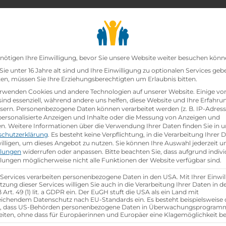
chair_alt
search
school
Lehrbetriebe
Lehrstellen Finden
Lehrb
Datenschutz-Präfer
urresort
nötigen Ihre Einwilligung, bevor Sie unsere Website weiter besuchen könn
ie unter 16 Jahre alt sind und Ihre Einwilligung zu optionalen Services geb
n, müssen Sie Ihre Erziehungsberechtigten um Erlaubnis bitten.
sort
rwenden Cookies und andere Technologien auf unserer Website. Einige vo
sind essenziell, während andere uns helfen, diese Website und Ihre Erfahru
sern.
Personenbezogene Daten können verarbeitet werden (z. B. IP-Adresse
 personalisierte Anzeigen und Inhalte oder die Messung von Anzeigen und
en.
Weitere Informationen über die Verwendung Ihrer Daten finden Sie in u
schutzerklärung
.
Es besteht keine Verpflichtung, in die Verarbeitung Ihrer 
illigen, um dieses Angebot zu nutzen.
Sie können Ihre Auswahl jederzeit u
llungen
widerrufen oder anpassen.
Bitte beachten Sie, dass aufgrund indivi
llungen möglicherweise nicht alle Funktionen der Website verfügbar sind.
group
gsjahr
Anzahl Mitarbeiter
26
 Services verarbeiten personenbezogene Daten in den USA. Mit Ihrer Einwil
tzung dieser Services willigen Sie auch in die Verarbeitung Ihrer Daten in 
Art. 49 (1) lit. a GDPR ein. Der EuGH stuft die USA als ein Land mit
ichendem Datenschutz nach EU-Standards ein. Es besteht beispielsweise 
aktische Tage
r, dass US-Behörden personenbezogene Daten in Überwachungsprogra
eiten, ohne dass für Europäerinnen und Europäer eine Klagemöglichkeit be