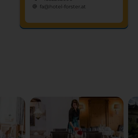
alternate_email
fa@hotel-forster.at
Schnuppertag anfragen
mystery