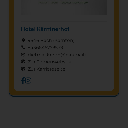
Hotel Kärntnerhof
location_on
9546 Bach
(Kärnten)
call
+436645223579
alternate_email
dietmar.krenn@bkkmail.at
captive_portal
Zur Firmenwebsite
captive_portal
Zur Karriereseite
Schnuppertag anfragen
mystery