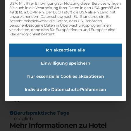
Hotel Kärntnerhof
USA. Mit Ihrer Einwilligung zur Nutzung dieser Services willigen
Sie auch in die Verarbeitung Ihrer Daten in den USA gemäß Art.
print
Lehrstelle ausdrucken
49 (1) lit. a GDPR ein. Der EuGH stuft die USA als ein Land mit
unzureichendem Datenschutz nach EU-Standards ein. Es
besteht beispielsweise die Gefahr, dass US-Behörden
personenbezogene Daten in Überwachungsprogrammen
Detailinformationen
verarbeiten, ohne dass für Europäerinnen und Europäer eine
Klagemöglichkeit besteht.
folder
Branche:
Hotel- / Gastgewerbe
Ich akzeptiere alle
info
Gründungsjahr
Einwilligung speichern
1982
Nur essenzielle Cookies akzeptieren
group
Anzahl Mitarbeiter
30
Individuelle Datenschutz-Präferenzen
new_releases
Lehre mit Matura
Ja
info
Berufspraktische Tage
möglich
Mehr Informationen zu Hotel