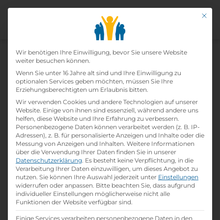
Mit di
Datenschutz-Präfer
Home
Wir benötigen Ihre Einwilligung, bevor Sie unsere Website
»
Lehrbetriebe
»
Hotel Sacher Wien
weiter besuchen können.
Wenn Sie unter 16 Jahre alt sind und Ihre Einwilligung zu
optionalen Services geben möchten, müssen Sie Ihre
Hotel Sacher Wien
Erziehungsberechtigten um Erlaubnis bitten.
Wir verwenden Cookies und andere Technologien auf unserer
print
Lehrstelle ausdrucken
Website. Einige von ihnen sind essenziell, während andere uns
helfen, diese Website und Ihre Erfahrung zu verbessern.
Personenbezogene Daten können verarbeitet werden (z. B. IP-
Adressen), z. B. für personalisierte Anzeigen und Inhalte oder die
Detailinformationen
Messung von Anzeigen und Inhalten.
Weitere Informationen
folder
Branche:
über die Verwendung Ihrer Daten finden Sie in unserer
Hotel- / Gastgewerbe
Datenschutzerklärung
.
Es besteht keine Verpflichtung, in die
Verarbeitung Ihrer Daten einzuwilligen, um dieses Angebot zu
nutzen.
Sie können Ihre Auswahl jederzeit unter
Einstellungen
widerrufen oder anpassen.
Bitte beachten Sie, dass aufgrund
info
Gründungsjahr
individueller Einstellungen möglicherweise nicht alle
1995
Funktionen der Website verfügbar sind.
Einige Services verarbeiten personenbezogene Daten in den