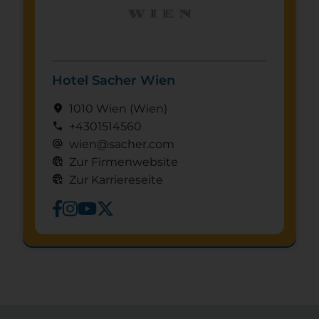
Hotel Sacher Wien
location_on
1010 Wien
(Wien)
call
+4301514560
alternate_email
wien@sacher.com
captive_portal
Zur Firmenwebsite
captive_portal
Zur Karriereseite
Schnuppertag anfragen
mystery