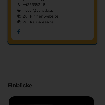
call
+435559248
alternate_email
hotel@sarotla.at
captive_portal
Zur Firmenwebsite
captive_portal
Zur Karriereseite
Schnuppertag anfragen
mystery
Einblicke