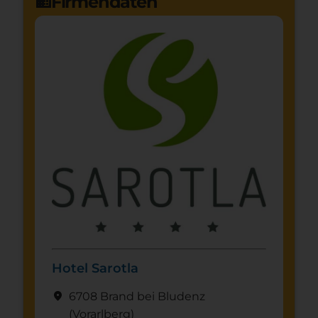
Firmendaten
domain
Hotel Sarotla
location_on
6708 Brand bei Bludenz
(Vorarl­berg)