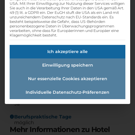
Hotel Sarotla
USA. Mit Ihrer Einwilligung zur Nutzung dieser Services willigen
Sie auch in die Verarbeitung Ihrer Daten in den USA gemäß Art.
print
Lehrstelle ausdrucken
49 (1) lit. a GDPR ein. Der EuGH stuft die USA als ein Land mit
unzureichendem Datenschutz nach EU-Standards ein. Es
besteht beispielsweise die Gefahr, dass US-Behörden
personenbezogene Daten in Überwachungsprogrammen
Detailinformationen
verarbeiten, ohne dass für Europäerinnen und Europäer eine
Klagemöglichkeit besteht.
folder
Branche:
Hotel- / Gastgewerbe
Ich akzeptiere alle
info
Gründungsjahr
Einwilligung speichern
2009
Nur essenzielle Cookies akzeptieren
group
Anzahl Mitarbeiter
40
Individuelle Datenschutz-Präferenzen
new_releases
Lehre mit Matura
Ja
info
Berufspraktische Tage
möglich
Mehr Informationen zu Hotel