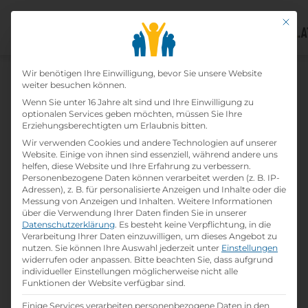
Mit di
Datenschutz-Präfer
Home
Wir benötigen Ihre Einwilligung, bevor Sie unsere Website
»
Lehrbetriebe
»
Kapsch Partner
weiter besuchen können.
Solutions GmbH
Wenn Sie unter 16 Jahre alt sind und Ihre Einwilligung zu
optionalen Services geben möchten, müssen Sie Ihre
Erziehungsberechtigten um Erlaubnis bitten.
Kapsch Partner Solutions
Wir verwenden Cookies und andere Technologien auf unserer
Website. Einige von ihnen sind essenziell, während andere uns
Gmbh
helfen, diese Website und Ihre Erfahrung zu verbessern.
Personenbezogene Daten können verarbeitet werden (z. B. IP-
Adressen), z. B. für personalisierte Anzeigen und Inhalte oder die
print
Lehrstelle ausdrucken
Messung von Anzeigen und Inhalten.
Weitere Informationen
über die Verwendung Ihrer Daten finden Sie in unserer
Datenschutzerklärung
.
Es besteht keine Verpflichtung, in die
Detailinformationen
Verarbeitung Ihrer Daten einzuwilligen, um dieses Angebot zu
nutzen.
Sie können Ihre Auswahl jederzeit unter
Einstellungen
folder
Branche:
widerrufen oder anpassen.
Bitte beachten Sie, dass aufgrund
Informationstechnologie
individueller Einstellungen möglicherweise nicht alle
Funktionen der Website verfügbar sind.
Einige Services verarbeiten personenbezogene Daten in den