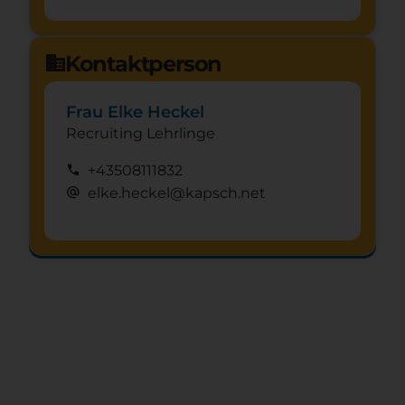
Kontaktperson
domain
Frau Elke Heckel
Recruiting Lehrlinge
call
+43508111832
alternate_email
elke.heckel@kapsch.net
Schnuppertag anfragen
mystery