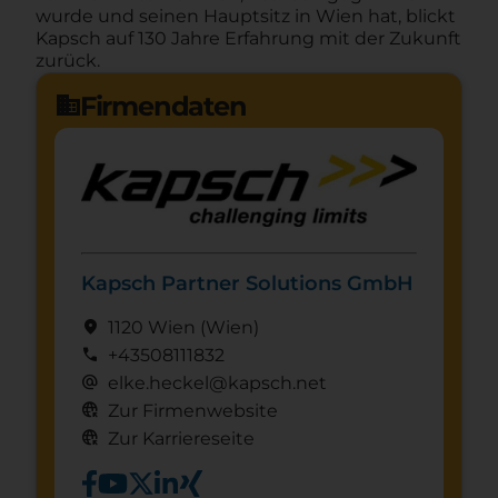
wurde und seinen Hauptsitz in Wien hat, blickt
Kapsch auf 130 Jahre Erfahrung mit der Zukunft
zurück.
Firmendaten
domain
Kapsch Partner Solutions GmbH
location_on
1120 Wien
(Wien)
call
+43508111832
alternate_email
elke.heckel@kapsch.net
captive_portal
Zur Firmenwebsite
captive_portal
Zur Karriereseite