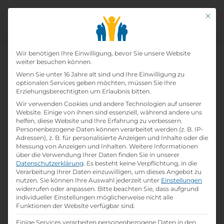
Mit di
Datenschutz-Präfer
Home
Wir benötigen Ihre Einwilligung, bevor Sie unsere Website
»
Lehrbetriebe
»
Kiepe Electric Ges.m.b.H.
weiter besuchen können.
Wenn Sie unter 16 Jahre alt sind und Ihre Einwilligung zu
optionalen Services geben möchten, müssen Sie Ihre
Kiepe Electric Ges.m.b.h.
Erziehungsberechtigten um Erlaubnis bitten.
Wir verwenden Cookies und andere Technologien auf unserer
print
Lehrstelle ausdrucken
Website. Einige von ihnen sind essenziell, während andere uns
helfen, diese Website und Ihre Erfahrung zu verbessern.
Personenbezogene Daten können verarbeitet werden (z. B. IP-
Adressen), z. B. für personalisierte Anzeigen und Inhalte oder die
Detailinformationen
Messung von Anzeigen und Inhalten.
Weitere Informationen
folder
Branche:
über die Verwendung Ihrer Daten finden Sie in unserer
Elektrotechnik / Elektronik /
Datenschutzerklärung
.
Es besteht keine Verpflichtung, in die
Verarbeitung Ihrer Daten einzuwilligen, um dieses Angebot zu
Telekommunikation / IT
nutzen.
Sie können Ihre Auswahl jederzeit unter
Einstellungen
widerrufen oder anpassen.
Bitte beachten Sie, dass aufgrund
individueller Einstellungen möglicherweise nicht alle
info
Gründungsjahr
Funktionen der Website verfügbar sind.
1959
Einige Services verarbeiten personenbezogene Daten in den