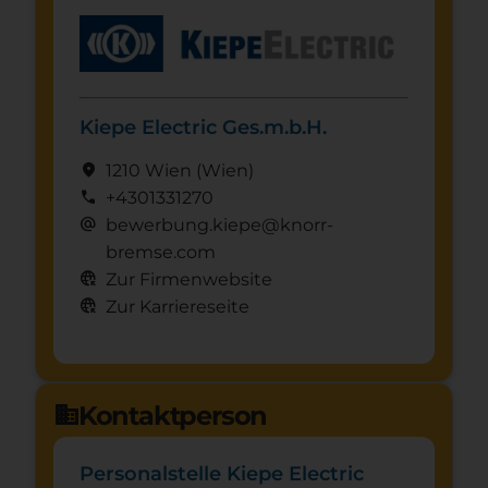
Kiepe Electric Ges.m.b.H.
location_on
1210 Wien
(Wien)
call
+4301331270
alternate_email
bewerbung.kiepe@knorr-
bremse.com
captive_portal
Zur Firmenwebsite
captive_portal
Zur Karriereseite
Kontaktperson
domain
Personalstelle Kiepe Electric