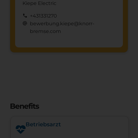
Kiepe Electric
call
+431331270
alternate_email
bewerbung.kiepe@knorr-
bremse.com
Benefits
Betriebsarzt