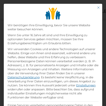
Mit di
Datenschutz-Präfer
Home
Wir benötigen Ihre Einwilligung, bevor Sie unsere Website
»
Lehrbetriebe
»
KONE
weiter besuchen können.
Aktiengesellschaft
Wenn Sie unter 16 Jahre alt sind und Ihre Einwilligung zu
optionalen Services geben möchten, müssen Sie Ihre
Erziehungsberechtigten um Erlaubnis bitten.
Kone Aktiengesellschaft
Wir verwenden Cookies und andere Technologien auf unserer
Website. Einige von ihnen sind essenziell, während andere uns
helfen, diese Website und Ihre Erfahrung zu verbessern.
print
Lehrstelle ausdrucken
Personenbezogene Daten können verarbeitet werden (z. B. IP-
Adressen), z. B. für personalisierte Anzeigen und Inhalte oder die
Messung von Anzeigen und Inhalten.
Weitere Informationen
Detailinformationen
über die Verwendung Ihrer Daten finden Sie in unserer
Datenschutzerklärung
.
Es besteht keine Verpflichtung, in die
folder
Branche:
Verarbeitung Ihrer Daten einzuwilligen, um dieses Angebot zu
Maschinen / Kfz / Metall
nutzen.
Sie können Ihre Auswahl jederzeit unter
Einstellungen
widerrufen oder anpassen.
Bitte beachten Sie, dass aufgrund
individueller Einstellungen möglicherweise nicht alle
info
Gründungsjahr
Funktionen der Website verfügbar sind.
1486
Einige Services verarbeiten personenbezogene Daten in den