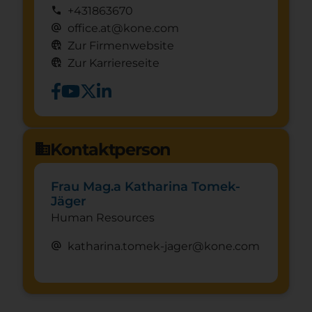
call
+431863670
alternate_email
office.at@kone.com
captive_portal
Zur Firmenwebsite
captive_portal
Zur Karriereseite
Kontaktperson
domain
Frau Mag.a Katharina Tomek-
Jäger
Human Resources
alternate_email
katharina.tomek-jager@kone.com