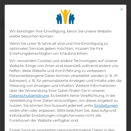
Mit di
Datenschutz-Präfer
Wir benötigen Ihre Einwilligung, bevor Sie unsere Website
weiter besuchen können.
Wenn Sie unter 16 Jahre alt sind und Ihre Einwilligung zu
optionalen Services geben möchten, müssen Sie Ihre
Erziehungsberechtigten um Erlaubnis bitten.
Wir verwenden Cookies und andere Technologien auf unserer
Home
»
Lehrbetriebe
»
KUHN Baumaschinen
Website. Einige von ihnen sind essenziell, während andere uns
GmbH
helfen, diese Website und Ihre Erfahrung zu verbessern.
Personenbezogene Daten können verarbeitet werden (z. B. IP-
Adressen), z. B. für personalisierte Anzeigen und Inhalte oder die
Messung von Anzeigen und Inhalten.
Weitere Informationen
Kuhn Baumaschinen Gmbh
über die Verwendung Ihrer Daten finden Sie in unserer
Datenschutzerklärung
.
Es besteht keine Verpflichtung, in die
Verarbeitung Ihrer Daten einzuwilligen, um dieses Angebot zu
print
Lehrstelle ausdrucken
nutzen.
Sie können Ihre Auswahl jederzeit unter
Einstellungen
widerrufen oder anpassen.
Bitte beachten Sie, dass aufgrund
individueller Einstellungen möglicherweise nicht alle
Detailinformationen
Funktionen der Website verfügbar sind.
folder
Branche:
Einige Services verarbeiten personenbezogene Daten in den