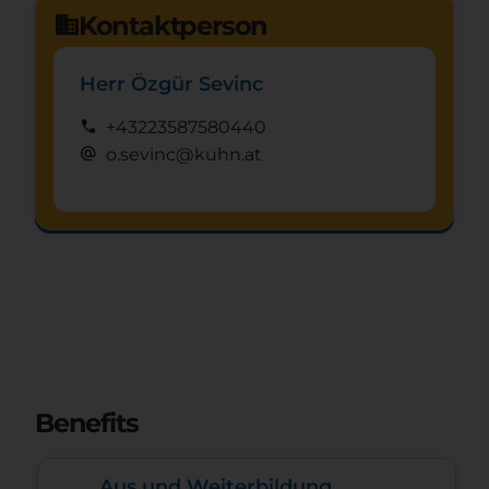
Kontaktperson
domain
Herr Özgür Sevinc
call
+43223587580440
alternate_email
o.sevinc@kuhn.at
Schnuppertag anfragen
mystery
Benefits
Aus und Weiterbildung