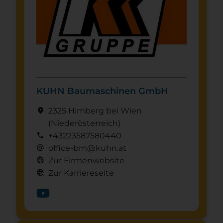
KUHN Baumaschinen GmbH
location_on
2325 Himberg bei Wien
(Nieder­österreich)
call
+43223587580440
alternate_email
office-bm@kuhn.at
captive_portal
Zur Firmenwebsite
captive_portal
Zur Karriereseite