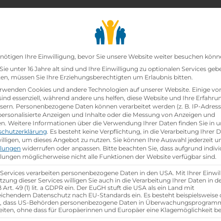
chair_alt
search
school
Lehrbetriebe
Lehrstellen Finden
Lehrb
Datenschutz-Präfer
nötigen Ihre Einwilligung, bevor Sie unsere Website weiter besuchen könn
ie unter 16 Jahre alt sind und Ihre Einwilligung zu optionalen Services geb
n, müssen Sie Ihre Erziehungsberechtigten um Erlaubnis bitten.
rwenden Cookies und andere Technologien auf unserer Website. Einige vo
sind essenziell, während andere uns helfen, diese Website und Ihre Erfahru
sern.
Personenbezogene Daten können verarbeitet werden (z. B. IP-Adresse
 personalisierte Anzeigen und Inhalte oder die Messung von Anzeigen und
en.
Weitere Informationen über die Verwendung Ihrer Daten finden Sie in u
schutzerklärung
.
Es besteht keine Verpflichtung, in die Verarbeitung Ihrer 
illigen, um dieses Angebot zu nutzen.
Sie können Ihre Auswahl jederzeit u
llungen
widerrufen oder anpassen.
Bitte beachten Sie, dass aufgrund indivi
llungen möglicherweise nicht alle Funktionen der Website verfügbar sind.
 Services verarbeiten personenbezogene Daten in den USA. Mit Ihrer Einwil
tzung dieser Services willigen Sie auch in die Verarbeitung Ihrer Daten in 
Art. 49 (1) lit. a GDPR ein. Der EuGH stuft die USA als ein Land mit
ichendem Datenschutz nach EU-Standards ein. Es besteht beispielsweise 
r, dass US-Behörden personenbezogene Daten in Überwachungsprogra
eiten, ohne dass für Europäerinnen und Europäer eine Klagemöglichkeit be