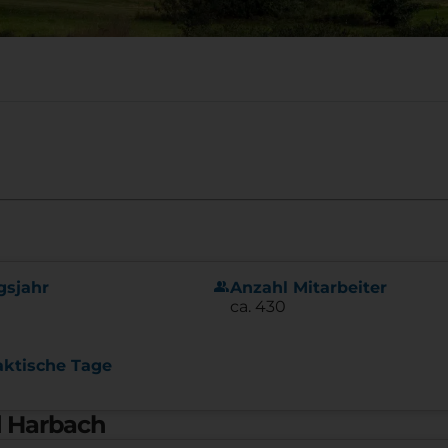
group
gsjahr
Anzahl Mitarbeiter
ca. 430
aktische Tage
d Harbach