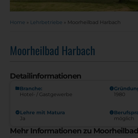
Home
»
Lehrbetriebe
»
Moorheilbad Harbach
Moorheilbad Harbach
Detailinformationen
folder
info
Branche:
Gründun
Hotel- / Gastgewerbe
1980
new_releases
info
Lehre mit Matura
Berufspr
Ja
möglich
Mehr Informationen zu Moorheilba