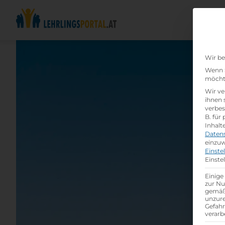
Wir be
Wenn S
möchte
Wir ve
ihnen 
verbes
B. für
Inhalt
Daten
einzuw
Einste
Einste
Einige
zur Nu
gemäß 
unzure
Gefah
verarb