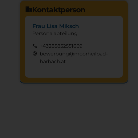
Kontaktperson
domain
Frau Lisa Miksch
Personalabteilung
call
+43285852551669
alternate_email
bewerbung@moorheilbad-
harbach.at
Schnuppertag anfragen
mystery