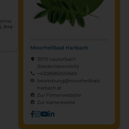
nomie
, ihre
Moorheilbad Harbach
location_on
3970 Lauterbach
(Nieder­österreich)
call
+43285852551669
alternate_email
bewerbung@moorheilbad-
harbach.at
captive_portal
Zur Firmenwebsite
captive_portal
Zur Karriereseite