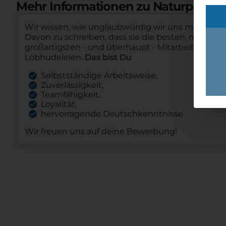
Mehr Informationen zu Naturparkho
Wir wissen, wie unglaubwürdig wir uns machen, we
Davon zu schreiben, dass sie die besten, netteste
großartigsten - und überhaupt - Mitarbeiter haben
Lobhudeleien.
Das bist Du
Selbstständige Arbeitsweise,
Zuverlässigkeit,
Teamfähigkeit,
Loyalität,
hervorragende Deutschkenntnisse
Wir freuen uns auf deine Bewerbung!