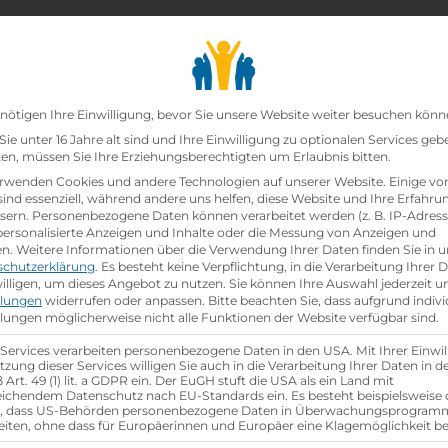
chair_alt
search
school
Lehrbetriebe
Lehrstellen Finden
Lehrb
Datenschutz-Präfer
nötigen Ihre Einwilligung, bevor Sie unsere Website weiter besuchen könn
ie unter 16 Jahre alt sind und Ihre Einwilligung zu optionalen Services geb
n, müssen Sie Ihre Erziehungsberechtigten um Erlaubnis bitten.
rwenden Cookies und andere Technologien auf unserer Website. Einige vo
sind essenziell, während andere uns helfen, diese Website und Ihre Erfahru
sern.
Personenbezogene Daten können verarbeitet werden (z. B. IP-Adresse
 personalisierte Anzeigen und Inhalte oder die Messung von Anzeigen und
en.
Weitere Informationen über die Verwendung Ihrer Daten finden Sie in u
schutzerklärung
.
Es besteht keine Verpflichtung, in die Verarbeitung Ihrer 
illigen, um dieses Angebot zu nutzen.
Sie können Ihre Auswahl jederzeit u
llungen
widerrufen oder anpassen.
Bitte beachten Sie, dass aufgrund indivi
llungen möglicherweise nicht alle Funktionen der Website verfügbar sind.
group
gsjahr
Anzahl Mitarbeiter
40
 Services verarbeiten personenbezogene Daten in den USA. Mit Ihrer Einwil
tzung dieser Services willigen Sie auch in die Verarbeitung Ihrer Daten in 
Art. 49 (1) lit. a GDPR ein. Der EuGH stuft die USA als ein Land mit
ichendem Datenschutz nach EU-Standards ein. Es besteht beispielsweise 
aktische Tage
r, dass US-Behörden personenbezogene Daten in Überwachungsprogra
eiten, ohne dass für Europäerinnen und Europäer eine Klagemöglichkeit be