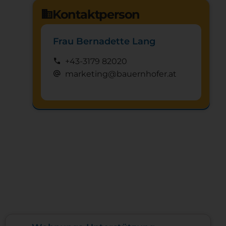
Kontaktperson
domain
Frau Bernadette Lang
call
+43-3179 82020
alternate_email
marketing@bauernhofer.at
Schnuppertag anfragen
mystery