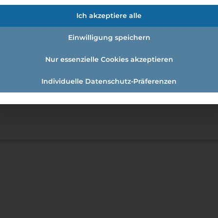
tel Bauernhofer
Ich akzeptiere alle
nn wir das tun, was eigentlich eh fast alle anderen tun
n, liebsten, charmantesten, herzlichsten, ausgebildetste
Einwilligung speichern
. Darum verzichten wir an dieser Stelle auf diese
Nur essenzielle Cookies akzeptieren
Individuelle Datenschutz-Präferenzen