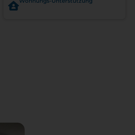
Woh­nungs-​Un­ter­stüt­zung