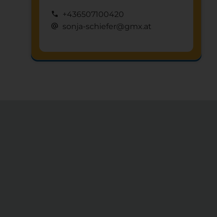
call
+436507100420
alternate_email
sonja-schiefer@gmx.at
Schnuppertag anfragen
mystery