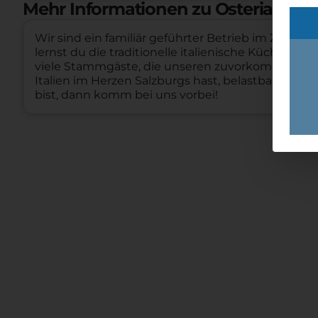
Mehr Informationen zu Osteria Caval
Wir sind ein familiär geführter Betrieb im Zentru
lernst du die traditionelle italienische Küche, 
viele Stammgäste, die unseren zuvorkommenden,
Italien im Herzen Salzburgs hast, belastbar, freu
bist, dann komm bei uns vorbei!