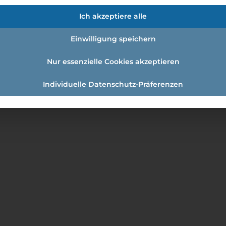
li
Ich akzeptiere alle
m Salzburgs und bieten typische italienische Küche. Bei 
sowie ausgewählte Weine kennen. Außerdem freuen wir un
Einwilligung speichern
 freundlichen Service gewöhnt sind. Wenn du Lust auf
ndlich, kontaktfreudig und interessiert an Essen und Tri
Nur essenzielle Cookies akzeptieren
Individuelle Datenschutz-Präferenzen