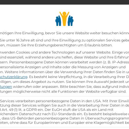
chair_alt
search
school
Lehrbetriebe
Lehrstellen Finden
Lehrb
Datenschutz-Präfer
nötigen Ihre Einwilligung, bevor Sie unsere Website weiter besuchen könn
ie unter 16 Jahre alt sind und Ihre Einwilligung zu optionalen Services geb
n, müssen Sie Ihre Erziehungsberechtigten um Erlaubnis bitten.
rwenden Cookies und andere Technologien auf unserer Website. Einige vo
sind essenziell, während andere uns helfen, diese Website und Ihre Erfahru
sern.
Personenbezogene Daten können verarbeitet werden (z. B. IP-Adresse
 personalisierte Anzeigen und Inhalte oder die Messung von Anzeigen und
en.
Weitere Informationen über die Verwendung Ihrer Daten finden Sie in u
schutzerklärung
.
Es besteht keine Verpflichtung, in die Verarbeitung Ihrer 
illigen, um dieses Angebot zu nutzen.
Sie können Ihre Auswahl jederzeit u
llungen
widerrufen oder anpassen.
Bitte beachten Sie, dass aufgrund indivi
llungen möglicherweise nicht alle Funktionen der Website verfügbar sind.
group
gsjahr
Anzahl Mitarbeiter
13
 Services verarbeiten personenbezogene Daten in den USA. Mit Ihrer Einwil
tzung dieser Services willigen Sie auch in die Verarbeitung Ihrer Daten in 
Art. 49 (1) lit. a GDPR ein. Der EuGH stuft die USA als ein Land mit
ichendem Datenschutz nach EU-Standards ein. Es besteht beispielsweise 
aktische Tage
r, dass US-Behörden personenbezogene Daten in Überwachungsprogra
eiten, ohne dass für Europäerinnen und Europäer eine Klagemöglichkeit be