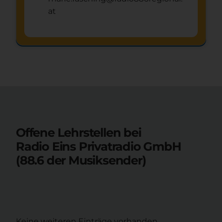
at
Schnuppertag anfragen
mystery
Offene Lehrstellen bei
Radio Eins Privatradio GmbH
(88.6 der Musiksender)
Keine weiteren Einträge vorhanden.