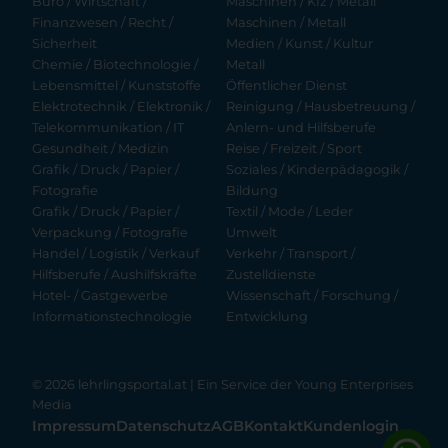
Büro / Wirtschaft /
Maschinen / Kfz / Metall
Finanzwesen / Recht /
Maschinen / Metall
Sicherheit
Medien / Kunst / Kultur
Chemie / Biotechnologie /
Metall
Lebensmittel / Kunststoffe
Öffentlicher Dienst
Elektrotechnik / Elektronik /
Reinigung / Hausbetreuung /
Telekommunikation / IT
Anlern- und Hilfsberufe
Gesundheit / Medizin
Reise / Freizeit / Sport
Grafik / Druck / Papier /
Soziales / Kinderpädagogik /
Fotografie
Bildung
Grafik / Druck / Papier /
Textil / Mode / Leder
Verpackung / Fotografie
Umwelt
Handel / Logistik / Verkauf
Verkehr / Transport /
Hilfsberufe / Aushilfskräfte
Zustelldienste
Hotel- / Gastgewerbe
Wissenschaft / Forschung /
Informationstechnologie
Entwicklung
© 2026 lehrlingsportal.at | Ein Service der
Young Enterprises
Media
Impressum
Datenschutz
AGB
Kontakt
Kundenlogin