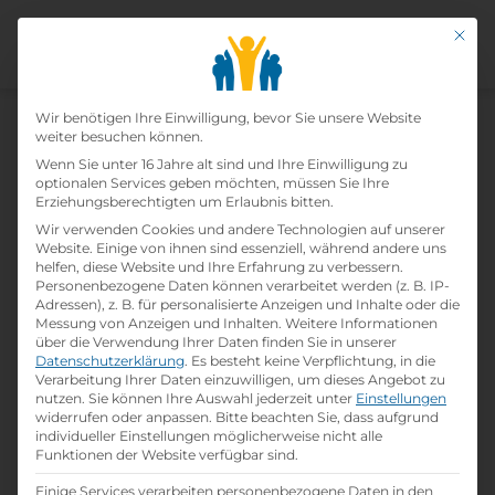
Mit di
Datenschutz-Präfer
Home
Wir benötigen Ihre Einwilligung, bevor Sie unsere Website
»
Lehrbetriebe
»
Radio Eins Privatradio
weiter besuchen können.
GmbH (88.6 der Musiksender)
Wenn Sie unter 16 Jahre alt sind und Ihre Einwilligung zu
optionalen Services geben möchten, müssen Sie Ihre
Erziehungsberechtigten um Erlaubnis bitten.
Radio Eins Privatradio Gmbh
Wir verwenden Cookies und andere Technologien auf unserer
Website. Einige von ihnen sind essenziell, während andere uns
(88.6 Der Musiksender)
helfen, diese Website und Ihre Erfahrung zu verbessern.
Personenbezogene Daten können verarbeitet werden (z. B. IP-
Adressen), z. B. für personalisierte Anzeigen und Inhalte oder die
print
Lehrstelle ausdrucken
Messung von Anzeigen und Inhalten.
Weitere Informationen
über die Verwendung Ihrer Daten finden Sie in unserer
Datenschutzerklärung
.
Es besteht keine Verpflichtung, in die
Detailinformationen
Verarbeitung Ihrer Daten einzuwilligen, um dieses Angebot zu
nutzen.
Sie können Ihre Auswahl jederzeit unter
Einstellungen
folder
Branche:
widerrufen oder anpassen.
Bitte beachten Sie, dass aufgrund
Medien / Kunst / Kultur
individueller Einstellungen möglicherweise nicht alle
Funktionen der Website verfügbar sind.
Einige Services verarbeiten personenbezogene Daten in den