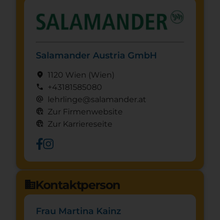
Salamander Austria GmbH
location_on
1120 Wien
(Wien)
call
+43181585080
alternate_email
lehrlinge@salamander.at
captive_portal
Zur Firmenwebsite
captive_portal
Zur Karriereseite
Kontaktperson
domain
Frau Martina Kainz