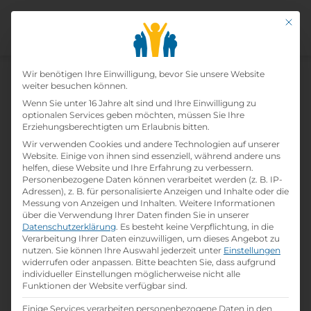
Mit di
Datenschutz-Präfer
Home
Wir benötigen Ihre Einwilligung, bevor Sie unsere Website
»
Lehrbetriebe
»
Salamander Austria
weiter besuchen können.
GmbH
Wenn Sie unter 16 Jahre alt sind und Ihre Einwilligung zu
optionalen Services geben möchten, müssen Sie Ihre
Erziehungsberechtigten um Erlaubnis bitten.
Salamander Austria Gmbh
Wir verwenden Cookies und andere Technologien auf unserer
Website. Einige von ihnen sind essenziell, während andere uns
helfen, diese Website und Ihre Erfahrung zu verbessern.
print
Lehrstelle ausdrucken
Personenbezogene Daten können verarbeitet werden (z. B. IP-
Adressen), z. B. für personalisierte Anzeigen und Inhalte oder die
Messung von Anzeigen und Inhalten.
Weitere Informationen
Detailinformationen
über die Verwendung Ihrer Daten finden Sie in unserer
Datenschutzerklärung
.
Es besteht keine Verpflichtung, in die
folder
Branche:
Verarbeitung Ihrer Daten einzuwilligen, um dieses Angebot zu
Handel / Logistik / Verkauf
nutzen.
Sie können Ihre Auswahl jederzeit unter
Einstellungen
widerrufen oder anpassen.
Bitte beachten Sie, dass aufgrund
individueller Einstellungen möglicherweise nicht alle
info
Gründungsjahr
Funktionen der Website verfügbar sind.
1904
Einige Services verarbeiten personenbezogene Daten in den