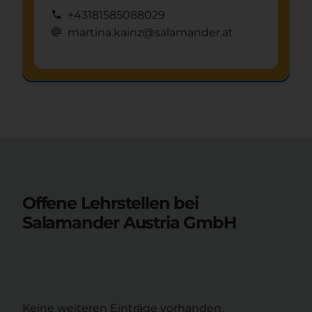
call
+43181585088029
alternate_email
martina.kainz@salamander.at
Schnuppertag anfragen
mystery
Offene Lehrstellen bei
Salamander Austria GmbH
Keine weiteren Einträge vorhanden.