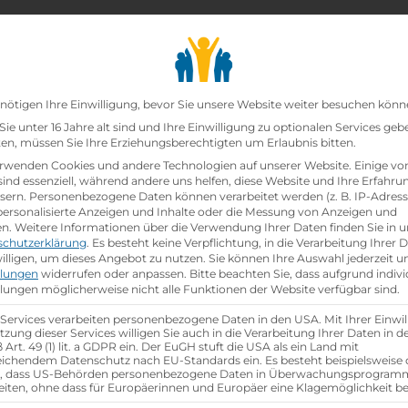
chair_alt
search
school
Lehrbetriebe
Lehrstellen Finden
Lehrb
Datenschutz-Präfer
nötigen Ihre Einwilligung, bevor Sie unsere Website weiter besuchen könn
ie unter 16 Jahre alt sind und Ihre Einwilligung zu optionalen Services geb
n, müssen Sie Ihre Erziehungsberechtigten um Erlaubnis bitten.
rwenden Cookies und andere Technologien auf unserer Website. Einige vo
sind essenziell, während andere uns helfen, diese Website und Ihre Erfahru
sern.
Personenbezogene Daten können verarbeitet werden (z. B. IP-Adresse
 personalisierte Anzeigen und Inhalte oder die Messung von Anzeigen und
en.
Weitere Informationen über die Verwendung Ihrer Daten finden Sie in u
schutzerklärung
.
Es besteht keine Verpflichtung, in die Verarbeitung Ihrer 
illigen, um dieses Angebot zu nutzen.
Sie können Ihre Auswahl jederzeit u
llungen
widerrufen oder anpassen.
Bitte beachten Sie, dass aufgrund indivi
llungen möglicherweise nicht alle Funktionen der Website verfügbar sind.
group
gsjahr
Anzahl Mitarbeiter
100
 Services verarbeiten personenbezogene Daten in den USA. Mit Ihrer Einwil
tzung dieser Services willigen Sie auch in die Verarbeitung Ihrer Daten in 
Art. 49 (1) lit. a GDPR ein. Der EuGH stuft die USA als ein Land mit
ichendem Datenschutz nach EU-Standards ein. Es besteht beispielsweise 
r, dass US-Behörden personenbezogene Daten in Überwachungsprogra
aktische Tage
eiten, ohne dass für Europäerinnen und Europäer eine Klagemöglichkeit be