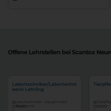
Offene Lehrstellen bei
Scantox Neu
Labortechniker/Labortechni
Tierpfl
kerin Lehrling
Labortechniker - Hauptmodul
Tierpfle
s
s
Biochemie
choo
choo
l
l