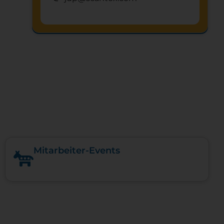
Schnuppertag anfragen
mystery
Mitarbeiter-Events