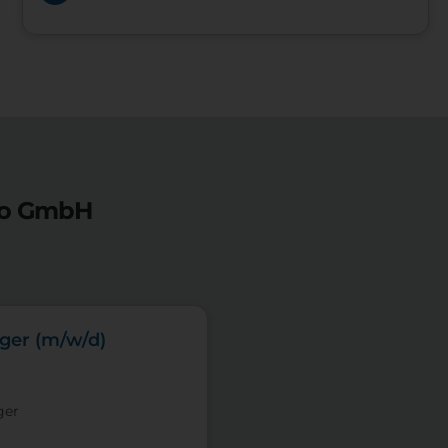
ro GmbH
eger (m/w/d)
ger