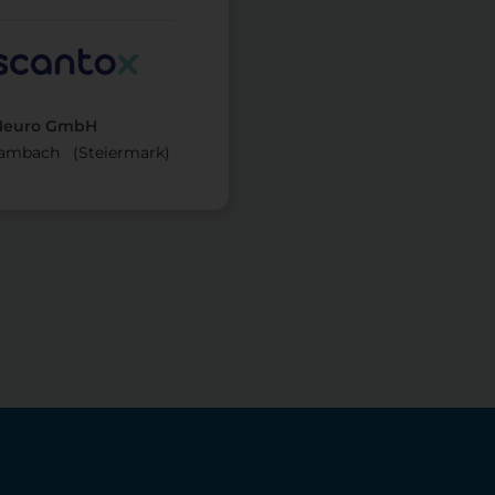
Neuro GmbH
ambach (Steier­mark)