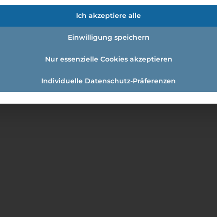
uro GmbH
Ich akzeptiere alle
chungsunternehmen im Präklinischen Bereich. Wir betreue
Einwilligung speichern
ich präklinische Studien mit Schwerpunkt
Nur essenzielle Cookies akzeptieren
Individuelle Datenschutz-Präferenzen