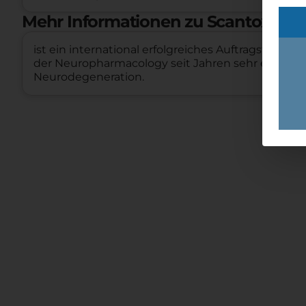
Mehr Informationen zu Scantox Ne
ist ein international erfolgreiches Auftragsfors
der Neuropharmacology seit Jahren sehr erfolgre
Neurodegeneration.