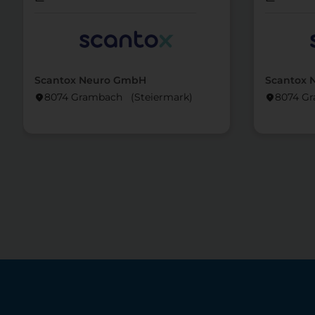
Scantox Neuro GmbH
Scantox 
8074 Grambach (Steier­mark)
8074 Gr
location_on
location_on