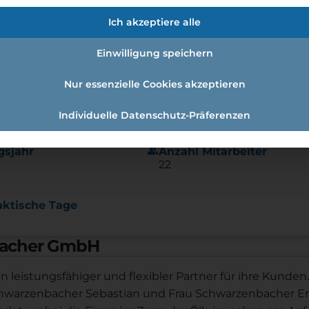
Ich akzeptiere alle
Einwilligung speichern
Nur essenzielle Cookies akzeptieren
Individuelle Datenschutz-Präferenzen
group
gsjahr
Anzahl Mitarbeiter
22
aktische Tage
bacher GmbH
in leistungsfähiger und flexibler Partner für ihre Kunden.
hwarzenbacher Sebastian und Frau Schwarzenbacher Er