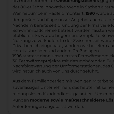
als Unternehmen für
Ölfeuerungstechnik
gegrün
der 80-er Jahre innovative Wege in Sachen alterna
Wärmepumpe in Radfeld montiert.
1990
wurde au
der großen Nachfrage unser Angebot auch auf de
Nachdem bereits seit Gründung der Firma viel
Schwimmbadchemie betreut wurden, fassten wi
etablieren. Es wurde begonnen, komplette Schw
Nutzung zu verkaufen. In der Zwischenzeit wer
Privatbereich eingebaut, sondern wir beliefern a
Hotels, Kurbäder und andere Großanlagen.
1996
startete dann unser erstes Fernwärmeprojek
30 Fernwärmeprojekte
mit dazugehörenden Bus-N
Nachfolgewartung der Umformerstationen, des C
wird natürlich auch von uns durchgeführt.
Aus dem Familienbetrieb mit wenigen Mitarbeiter
zuverlässiges Unternehmen, das heute mit sein
reibungslosen Kundendienst garantiert. Unser br
Kunden
moderne sowie maßgeschneiderte Lö
Anforderungen angepasst werden.