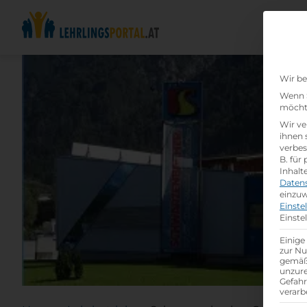
Wir be
Wenn S
möchte
Wir ve
ihnen 
verbes
B. für
Inhalt
Daten
einzuw
Einste
Einste
Einige
zur Nu
gemäß 
unzure
Gefah
verarb