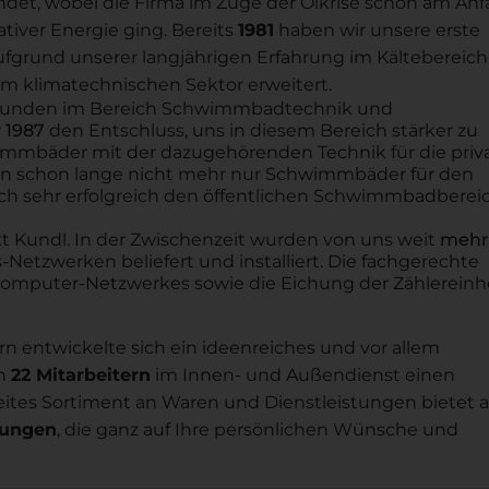
det, wobei die Firma im Zuge der Ölkrise schon am An
tiver Energie ging. Bereits
1981
haben wir unsere erste
fgrund unserer langjährigen Erfahrung im Kältebereic
m klimatechnischen Sektor erweitert.
e Kunden im Bereich Schwimmbadtechnik und
r
1987
den Entschluss, uns in diesem Bereich stärker zu
immbäder mit der dazugehörenden Technik für die priv
den schon lange nicht mehr nur Schwimmbäder für den
uch sehr erfolgreich den öffentlichen Schwimmbadbereic
t Kundl. In der Zwischenzeit wurden von uns weit
mehr 
etzwerken beliefert und installiert. Die fachgerechte
omputer-Netzwerkes sowie die Eichung der Zählereinh
n entwickelte sich ein ideenreiches und vor allem
en
22 Mitarbeitern
im Innen- und Außendienst einen
eites Sortiment an Waren und Dienstleistungen bietet a
sungen
, die ganz auf Ihre persönlichen Wünsche und