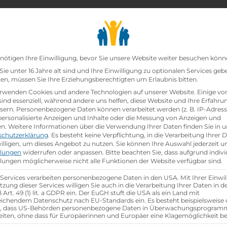
chair_alt
search
school
Lehrbetriebe
Lehrstellen Finden
Lehrb
Datenschutz-Präfer
nötigen Ihre Einwilligung, bevor Sie unsere Website weiter besuchen könn
ie unter 16 Jahre alt sind und Ihre Einwilligung zu optionalen Services geb
n, müssen Sie Ihre Erziehungsberechtigten um Erlaubnis bitten.
rwenden Cookies und andere Technologien auf unserer Website. Einige vo
sind essenziell, während andere uns helfen, diese Website und Ihre Erfahru
sern.
Personenbezogene Daten können verarbeitet werden (z. B. IP-Adresse
 personalisierte Anzeigen und Inhalte oder die Messung von Anzeigen und
en.
Weitere Informationen über die Verwendung Ihrer Daten finden Sie in u
schutzerklärung
.
Es besteht keine Verpflichtung, in die Verarbeitung Ihrer 
illigen, um dieses Angebot zu nutzen.
Sie können Ihre Auswahl jederzeit u
llungen
widerrufen oder anpassen.
Bitte beachten Sie, dass aufgrund indivi
llungen möglicherweise nicht alle Funktionen der Website verfügbar sind.
 Services verarbeiten personenbezogene Daten in den USA. Mit Ihrer Einwil
tzung dieser Services willigen Sie auch in die Verarbeitung Ihrer Daten in 
Art. 49 (1) lit. a GDPR ein. Der EuGH stuft die USA als ein Land mit
ichendem Datenschutz nach EU-Standards ein. Es besteht beispielsweise 
r, dass US-Behörden personenbezogene Daten in Überwachungsprogra
eiten, ohne dass für Europäerinnen und Europäer eine Klagemöglichkeit be