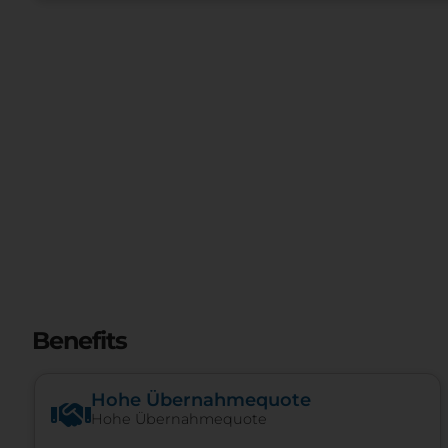
Benefits
Hohe Über­nah­me­quote
Hohe Über­nah­me­quote