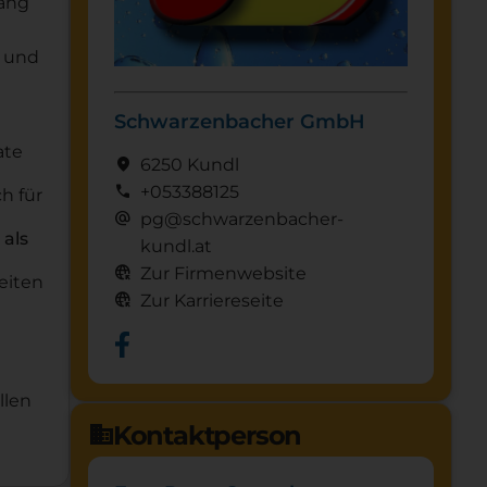
fang
h und
Schwarzenbacher GmbH
ate
location_on
6250 Kundl
call
+053388125
h für
alternate_email
pg@schwarzenbacher-
als
kundl.at
captive_portal
Zur Firmenwebsite
eiten
captive_portal
Zur Karriereseite
llen
Kontaktperson
domain