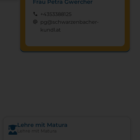
Frau Petra Gwercher
call
+4353388125
alternate_email
pg@schwarzenbacher-
kundl.at
Schnuppertag anfragen
mystery
Lehre mit Matura
Lehre mit Matura