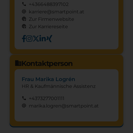
call
+4366488397102
alternate_email
karriere@smartpoint.at
captive_portal
Zur Firmenwebsite
captive_portal
Zur Karriereseite
Kontaktperson
domain
Frau Marika Logrén
HR & Kaufmännische Assistenz
call
+4373277001111
alternate_email
marika.logren@smartpoint.at
Schnuppertag anfragen
mystery