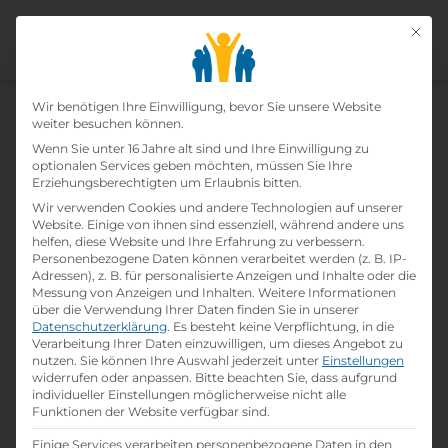
Mit di
Datenschutz-Präfer
Home
Wir benötigen Ihre Einwilligung, bevor Sie unsere Website
»
Lehrbetriebe
»
smartpoint IT
weiter besuchen können.
consulting GmbH
Wenn Sie unter 16 Jahre alt sind und Ihre Einwilligung zu
optionalen Services geben möchten, müssen Sie Ihre
Erziehungsberechtigten um Erlaubnis bitten.
Smartpoint It Consulting
Wir verwenden Cookies und andere Technologien auf unserer
Website. Einige von ihnen sind essenziell, während andere uns
Gmbh
helfen, diese Website und Ihre Erfahrung zu verbessern.
Personenbezogene Daten können verarbeitet werden (z. B. IP-
Adressen), z. B. für personalisierte Anzeigen und Inhalte oder die
print
Lehrstelle ausdrucken
Messung von Anzeigen und Inhalten.
Weitere Informationen
über die Verwendung Ihrer Daten finden Sie in unserer
Datenschutzerklärung
.
Es besteht keine Verpflichtung, in die
Detailinformationen
Verarbeitung Ihrer Daten einzuwilligen, um dieses Angebot zu
nutzen.
Sie können Ihre Auswahl jederzeit unter
Einstellungen
folder
Branche:
widerrufen oder anpassen.
Bitte beachten Sie, dass aufgrund
Informationstechnologie
individueller Einstellungen möglicherweise nicht alle
Funktionen der Website verfügbar sind.
Einige Services verarbeiten personenbezogene Daten in den