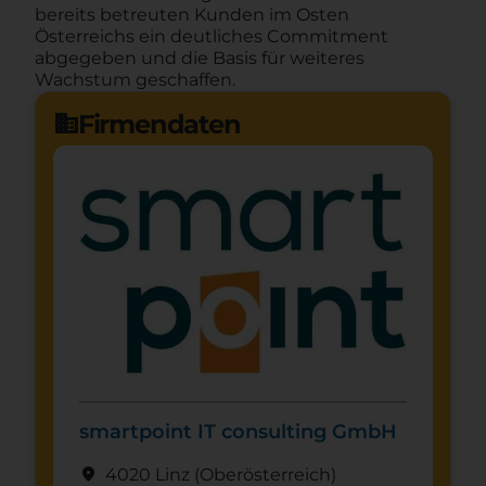
bereits betreuten Kunden im Osten
Österreichs ein deutliches Commitment
abgegeben und die Basis für weiteres
Wachstum geschaffen.
Firmendaten
domain
smartpoint IT consulting GmbH
location_on
4020 Linz
(Ober­österreich)