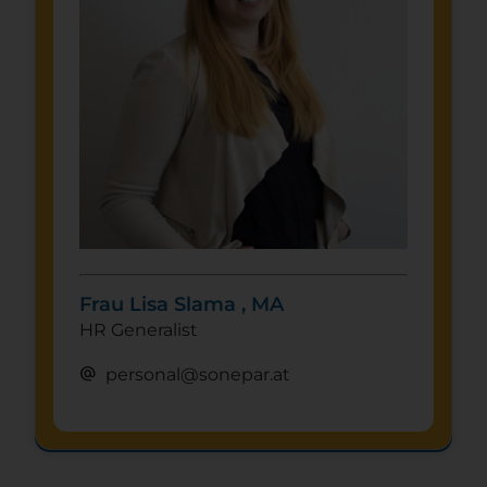
Frau Lisa Slama , MA
HR Generalist
alternate_email
personal@sonepar.at
Schnuppertag anfragen
mystery