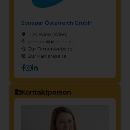
Sonepar Österreich GmbH
location_on
1120 Wien
(Wien)
alternate_email
personal@sonepar.at
captive_portal
Zur Firmenwebsite
captive_portal
Zur Karriereseite
Kontaktperson
domain