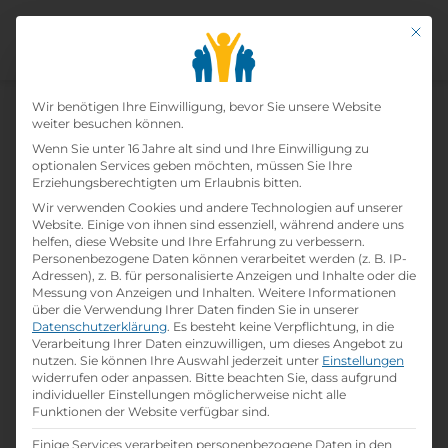
Mit di
Datenschutz-Präfer
Wir benötigen Ihre Einwilligung, bevor Sie unsere Website
weiter besuchen können.
Wenn Sie unter 16 Jahre alt sind und Ihre Einwilligung zu
optionalen Services geben möchten, müssen Sie Ihre
Erziehungsberechtigten um Erlaubnis bitten.
Wir verwenden Cookies und andere Technologien auf unserer
Home
»
Lehrbetriebe
»
Sonepar Österreich
Website. Einige von ihnen sind essenziell, während andere uns
GmbH
helfen, diese Website und Ihre Erfahrung zu verbessern.
Personenbezogene Daten können verarbeitet werden (z. B. IP-
Adressen), z. B. für personalisierte Anzeigen und Inhalte oder die
Messung von Anzeigen und Inhalten.
Weitere Informationen
Sonepar Österreich Gmbh
über die Verwendung Ihrer Daten finden Sie in unserer
Datenschutzerklärung
.
Es besteht keine Verpflichtung, in die
Verarbeitung Ihrer Daten einzuwilligen, um dieses Angebot zu
print
Lehrstelle ausdrucken
nutzen.
Sie können Ihre Auswahl jederzeit unter
Einstellungen
widerrufen oder anpassen.
Bitte beachten Sie, dass aufgrund
individueller Einstellungen möglicherweise nicht alle
Detailinformationen
Funktionen der Website verfügbar sind.
folder
Branche:
Einige Services verarbeiten personenbezogene Daten in den