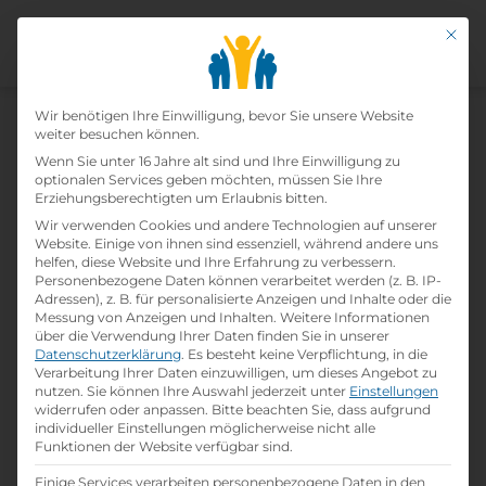
Mit di
Datenschutz-Präfer
Home
Wir benötigen Ihre Einwilligung, bevor Sie unsere Website
»
Lehrbetriebe
»
Stylezoom Damen und
weiter besuchen können.
Herrenfriseur
Wenn Sie unter 16 Jahre alt sind und Ihre Einwilligung zu
optionalen Services geben möchten, müssen Sie Ihre
Erziehungsberechtigten um Erlaubnis bitten.
Stylezoom Damen Und
Wir verwenden Cookies und andere Technologien auf unserer
Website. Einige von ihnen sind essenziell, während andere uns
Herrenfriseur
helfen, diese Website und Ihre Erfahrung zu verbessern.
Personenbezogene Daten können verarbeitet werden (z. B. IP-
Adressen), z. B. für personalisierte Anzeigen und Inhalte oder die
print
Lehrstelle ausdrucken
Messung von Anzeigen und Inhalten.
Weitere Informationen
über die Verwendung Ihrer Daten finden Sie in unserer
Datenschutzerklärung
.
Es besteht keine Verpflichtung, in die
Detailinformationen
Verarbeitung Ihrer Daten einzuwilligen, um dieses Angebot zu
nutzen.
Sie können Ihre Auswahl jederzeit unter
Einstellungen
folder
Branche:
widerrufen oder anpassen.
Bitte beachten Sie, dass aufgrund
Körper- / Schönheitspflege
individueller Einstellungen möglicherweise nicht alle
Funktionen der Website verfügbar sind.
Einige Services verarbeiten personenbezogene Daten in den