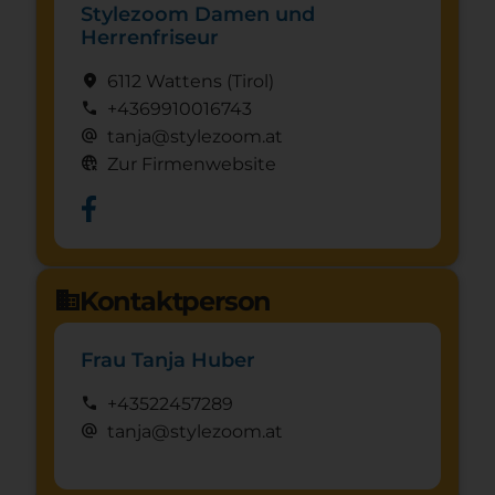
Stylezoom Damen und
Herrenfriseur
location_on
6112 Wattens
(Tirol)
call
+4369910016743
alternate_email
tanja@stylezoom.at
captive_portal
Zur Firmenwebsite
Kontaktperson
domain
Frau Tanja Huber
call
+43522457289
alternate_email
tanja@stylezoom.at
Schnuppertag anfragen
mystery