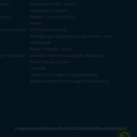
echt /
Maschinen / Kfz / Metall
Maschinen / Metall
ttel /
Medien / Kunst / Kultur
Metall
ekommunikation
Öffentlicher Dienst
Reinigung / Hausbetreuung / Anlern- und
Hilfsberufe
Reise / Freizeit / Sport
g / Fotografie
Soziales / Kinderpädagogik / Bildung
Textil / Mode / Leder
Umwelt
Verkehr / Transport / Zustelldienste
Wissenschaft / Forschung / Entwicklung
Impressum
Datenschutz
AGB
Kontakt
Kundenlogin