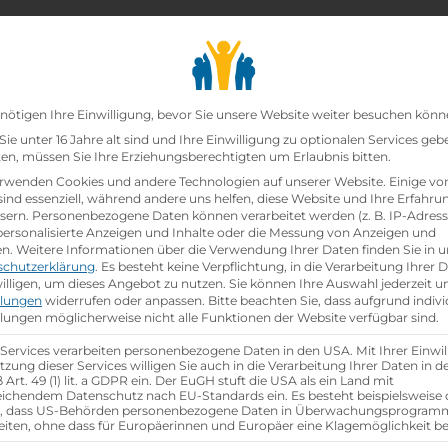
chair_alt
search
school
Lehrbetriebe
Lehrstellen Finden
Lehrb
Datenschutz-Präfer
nötigen Ihre Einwilligung, bevor Sie unsere Website weiter besuchen könn
ie unter 16 Jahre alt sind und Ihre Einwilligung zu optionalen Services geb
n, müssen Sie Ihre Erziehungsberechtigten um Erlaubnis bitten.
rwenden Cookies und andere Technologien auf unserer Website. Einige vo
sind essenziell, während andere uns helfen, diese Website und Ihre Erfahru
sern.
Personenbezogene Daten können verarbeitet werden (z. B. IP-Adresse
 personalisierte Anzeigen und Inhalte oder die Messung von Anzeigen und
en.
Weitere Informationen über die Verwendung Ihrer Daten finden Sie in u
schutzerklärung
.
Es besteht keine Verpflichtung, in die Verarbeitung Ihrer 
illigen, um dieses Angebot zu nutzen.
Sie können Ihre Auswahl jederzeit u
llungen
widerrufen oder anpassen.
Bitte beachten Sie, dass aufgrund indivi
llungen möglicherweise nicht alle Funktionen der Website verfügbar sind.
group
gsjahr
Anzahl Mitarbeiter
58
 Services verarbeiten personenbezogene Daten in den USA. Mit Ihrer Einwil
tzung dieser Services willigen Sie auch in die Verarbeitung Ihrer Daten in 
Art. 49 (1) lit. a GDPR ein. Der EuGH stuft die USA als ein Land mit
ichendem Datenschutz nach EU-Standards ein. Es besteht beispielsweise 
aktische Tage
r, dass US-Behörden personenbezogene Daten in Überwachungsprogra
eiten, ohne dass für Europäerinnen und Europäer eine Klagemöglichkeit be