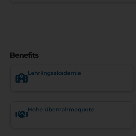
Benefits
Lehrlingsakademie
Hohe Über­nah­me­quote