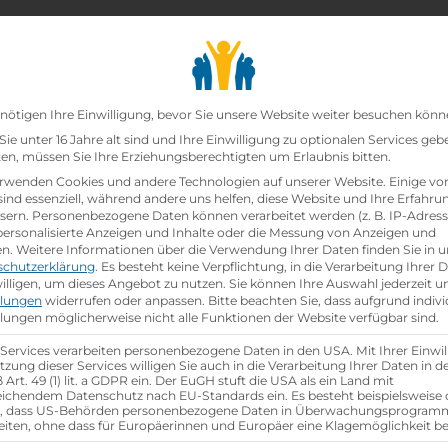
chair_alt
search
school
Lehrbetriebe
Lehrstellen Finden
Lehrb
Datenschutz-Präfer
te GmbH
nötigen Ihre Einwilligung, bevor Sie unsere Website weiter besuchen könn
ie unter 16 Jahre alt sind und Ihre Einwilligung zu optionalen Services geb
n, müssen Sie Ihre Erziehungsberechtigten um Erlaubnis bitten.
mbh
rwenden Cookies und andere Technologien auf unserer Website. Einige vo
sind essenziell, während andere uns helfen, diese Website und Ihre Erfahru
sern.
Personenbezogene Daten können verarbeitet werden (z. B. IP-Adresse
 personalisierte Anzeigen und Inhalte oder die Messung von Anzeigen und
en.
Weitere Informationen über die Verwendung Ihrer Daten finden Sie in u
schutzerklärung
.
Es besteht keine Verpflichtung, in die Verarbeitung Ihrer 
illigen, um dieses Angebot zu nutzen.
Sie können Ihre Auswahl jederzeit u
llungen
widerrufen oder anpassen.
Bitte beachten Sie, dass aufgrund indivi
llungen möglicherweise nicht alle Funktionen der Website verfügbar sind.
group
gsjahr
Anzahl Mitarbeiter
ca. 6.100 in Österreich
 Services verarbeiten personenbezogene Daten in den USA. Mit Ihrer Einwil
tzung dieser Services willigen Sie auch in die Verarbeitung Ihrer Daten in 
Art. 49 (1) lit. a GDPR ein. Der EuGH stuft die USA als ein Land mit
ichendem Datenschutz nach EU-Standards ein. Es besteht beispielsweise 
r, dass US-Behörden personenbezogene Daten in Überwachungsprogra
aktische Tage
eiten, ohne dass für Europäerinnen und Europäer eine Klagemöglichkeit be
gabe