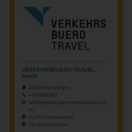
VERKEHRSBUERO TRAVEL -
Ruefa
location_on
1020 Wien
(Wien)
call
+431588000
alternate_email
lehrlingsdays@verkehrsbuero.co
m
captive_portal
Zur Firmenwebsite
captive_portal
Zur Karriereseite