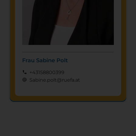
Frau Sabine Polt
call
+43158800399
alternate_email
Sabine.polt@ruefa.at
Schnuppertag anfragen
mystery