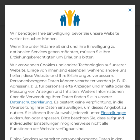
Mit di
Datenschutz-Präfer
Wir benötigen Ihre Einwilligung, bevor Sie unsere Website
weiter besuchen können.
Wenn Sie unter 16 Jahre alt sind und Ihre Einwilligung zu
optionalen Services geben möchten, müssen Sie Ihre
Erziehungsberechtigten um Erlaubnis bitten.
Wir verwenden Cookies und andere Technologien auf unserer
Home
»
Lehrbetriebe
»
VERKEHRSBUERO
Website. Einige von ihnen sind essenziell, während andere uns
TRAVEL - Ruefa
helfen, diese Website und Ihre Erfahrung zu verbessern.
Personenbezogene Daten können verarbeitet werden (z. B. IP-
Adressen), z. B. für personalisierte Anzeigen und Inhalte oder die
Messung von Anzeigen und Inhalten.
Weitere Informationen
Verkehrsbuero Travel - Ruefa
über die Verwendung Ihrer Daten finden Sie in unserer
Datenschutzerklärung
.
Es besteht keine Verpflichtung, in die
Verarbeitung Ihrer Daten einzuwilligen, um dieses Angebot zu
print
Lehrstelle ausdrucken
nutzen.
Sie können Ihre Auswahl jederzeit unter
Einstellungen
widerrufen oder anpassen.
Bitte beachten Sie, dass aufgrund
individueller Einstellungen möglicherweise nicht alle
Detailinformationen
Funktionen der Website verfügbar sind.
folder
Branche:
Einige Services verarbeiten personenbezogene Daten in den