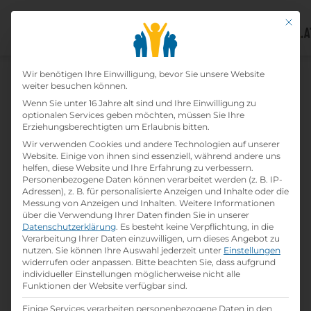
Mit di
Datenschutz-Präfer
Home
Wir benötigen Ihre Einwilligung, bevor Sie unsere Website
»
Lehrbetriebe
»
Wellnesshotel
weiter besuchen können.
Wartherhof
Wenn Sie unter 16 Jahre alt sind und Ihre Einwilligung zu
optionalen Services geben möchten, müssen Sie Ihre
Erziehungsberechtigten um Erlaubnis bitten.
Wellnesshotel Wartherhof
Wir verwenden Cookies und andere Technologien auf unserer
Website. Einige von ihnen sind essenziell, während andere uns
helfen, diese Website und Ihre Erfahrung zu verbessern.
print
Lehrstelle ausdrucken
Personenbezogene Daten können verarbeitet werden (z. B. IP-
Adressen), z. B. für personalisierte Anzeigen und Inhalte oder die
Messung von Anzeigen und Inhalten.
Weitere Informationen
Detailinformationen
über die Verwendung Ihrer Daten finden Sie in unserer
Datenschutzerklärung
.
Es besteht keine Verpflichtung, in die
folder
Branche:
Verarbeitung Ihrer Daten einzuwilligen, um dieses Angebot zu
Hotel- / Gastgewerbe
nutzen.
Sie können Ihre Auswahl jederzeit unter
Einstellungen
widerrufen oder anpassen.
Bitte beachten Sie, dass aufgrund
individueller Einstellungen möglicherweise nicht alle
info
Gründungsjahr
Funktionen der Website verfügbar sind.
Keine Angabe
Einige Services verarbeiten personenbezogene Daten in den