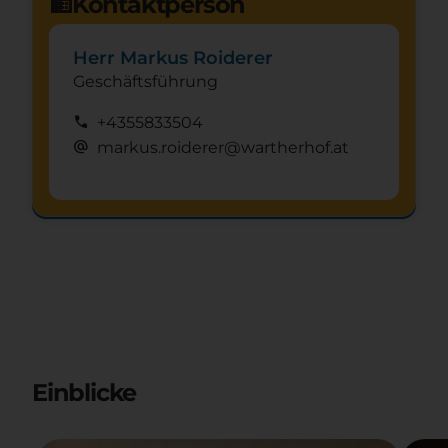
Kontaktperson
domain
Herr Markus Roiderer
Geschäftsführung
call
+4355833504
alternate_email
markus.roiderer@wartherhof.at
Schnuppertag anfragen
mystery
Einblicke