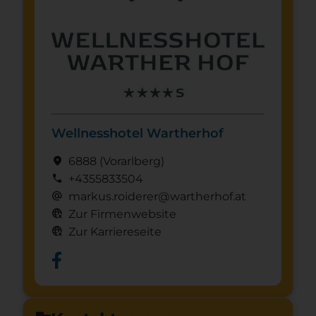
Wellnesshotel Wartherhof
location_on
6888
(Vorarl­berg)
call
+4355833504
alternate_email
markus.roiderer@wartherhof.at
captive_portal
Zur Firmenwebsite
captive_portal
Zur Karriereseite