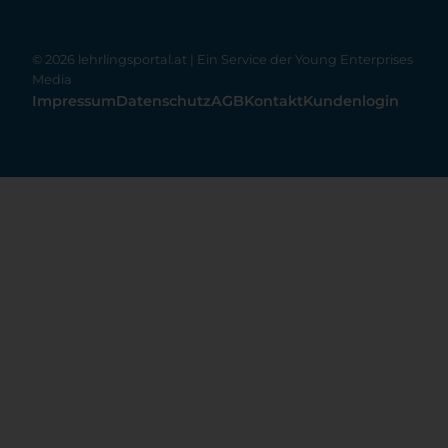
© 2026 lehrlingsportal.at | Ein Service der
Young Enterprises
Media
Impressum
Datenschutz
AGB
Kontakt
Kundenlogin