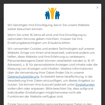
Mit di
Datenschutz-Präfer
Home
Wir benötigen Ihre Einwilligung, bevor Sie unsere Website
»
Lehrbetriebe
»
XEOMETRIC GmbH
weiter besuchen können.
Wenn Sie unter 16 Jahre alt sind und Ihre Einwilligung zu
optionalen Services geben möchten, müssen Sie Ihre
Xeometric Gmbh
Erziehungsberechtigten um Erlaubnis bitten.
Wir verwenden Cookies und andere Technologien auf unserer
print
Lehrstelle ausdrucken
Website. Einige von ihnen sind essenziell, während andere uns
helfen, diese Website und Ihre Erfahrung zu verbessern.
Personenbezogene Daten können verarbeitet werden (z. B. IP-
Adressen), z. B. für personalisierte Anzeigen und Inhalte oder die
Detailinformationen
Messung von Anzeigen und Inhalten.
Weitere Informationen
folder
Branche:
über die Verwendung Ihrer Daten finden Sie in unserer
Informationstechnologie
Datenschutzerklärung
.
Es besteht keine Verpflichtung, in die
Verarbeitung Ihrer Daten einzuwilligen, um dieses Angebot zu
nutzen.
Sie können Ihre Auswahl jederzeit unter
Einstellungen
widerrufen oder anpassen.
Bitte beachten Sie, dass aufgrund
info
Gründungsjahr
individueller Einstellungen möglicherweise nicht alle
2001
Funktionen der Website verfügbar sind.
Einige Services verarbeiten personenbezogene Daten in den