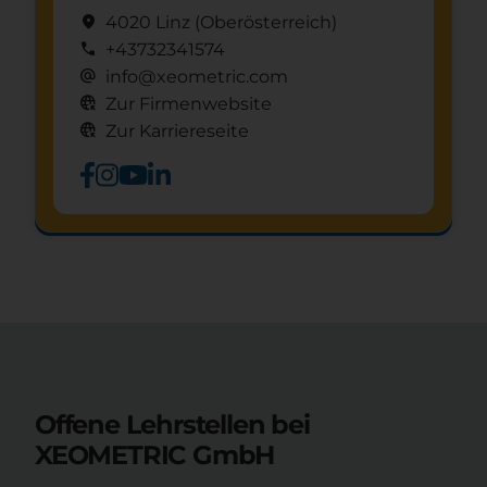
location_on
4020 Linz
(Ober­österreich)
call
+43732341574
alternate_email
info@xeometric.com
captive_portal
Zur Firmenwebsite
captive_portal
Zur Karriereseite
Schnuppertag anfragen
mystery
Offene Lehrstellen bei
XEOMETRIC GmbH