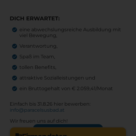
DICH ERWARTET:
eine abwechslungsreiche Ausbildung mit
viel Bewegung,
Verantwortung,
Spaß im Team,
tollen Benefits,
attraktive Sozialleistungen und
ein Bruttogehalt von € 2.059,41/Monat
Einfach bis 31.8.26 hier bewerben:
info@paracelsusbad.at
Wir freuen uns auf dich!
Jetzt bewerben
arrow_forward