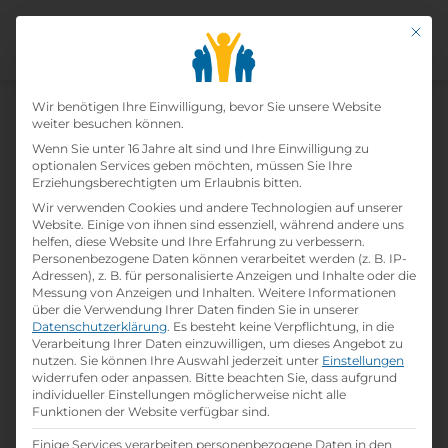
Mit di
Datenschutz-Präfer
Wir benötigen Ihre Einwilligung, bevor Sie unsere Website
weiter besuchen können.
Wenn Sie unter 16 Jahre alt sind und Ihre Einwilligung zu
Fachangestellte:r Für
optionalen Services geben möchten, müssen Sie Ihre
Erziehungsberechtigten um Erlaubnis bitten.
Bäderbetriebe (m/w/d)
Wir verwenden Cookies und andere Technologien auf unserer
Website. Einige von ihnen sind essenziell, während andere uns
helfen, diese Website und Ihre Erfahrung zu verbessern.
Home
»
Offene Lehrstellen
»
Fachangestellte:r
Personenbezogene Daten können verarbeitet werden (z. B. IP-
für Bäderbetriebe (m/w/d)
Adressen), z. B. für personalisierte Anzeigen und Inhalte oder die
Messung von Anzeigen und Inhalten.
Weitere Informationen
über die Verwendung Ihrer Daten finden Sie in unserer
Datenschutzerklärung
.
Es besteht keine Verpflichtung, in die
Details zur Lehrstelle
Verarbeitung Ihrer Daten einzuwilligen, um dieses Angebot zu
nutzen.
Sie können Ihre Auswahl jederzeit unter
Einstellungen
widerrufen oder anpassen.
Bitte beachten Sie, dass aufgrund
Referenznummer: 1vt8hj
individueller Einstellungen möglicherweise nicht alle
folder
Branche:
Funktionen der Website verfügbar sind.
school
Beruf:
Einige Services verarbeiten personenbezogene Daten in den