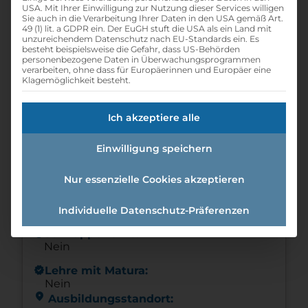
USA. Mit Ihrer Einwilligung zur Nutzung dieser Services willigen
Betriebsdienstleister /
Sie auch in die Verarbeitung Ihrer Daten in den USA gemäß Art.
Betriebsdienstleisterin
49 (1) lit. a GDPR ein. Der EuGH stuft die USA als ein Land mit
unzureichendem Datenschutz nach EU-Standards ein. Es
calendar_month
Eintrittsdatum:
besteht beispielsweise die Gefahr, dass US-Behörden
personenbezogene Daten in Überwachungsprogrammen
ab sofort
verarbeiten, ohne dass für Europäerinnen und Europäer eine
Klagemöglichkeit besteht.
schedule
Offene Lehrstellen:
1
Ich akzeptiere alle
schedule
Lehrdauer:
3 Jahre
Einwilligung speichern
info
Wochenendarbeit:
Ja
Nur essenzielle Cookies akzeptieren
info
Nachtarbeit:
Nein
Individuelle Datenschutz-Präferenzen
info
Schnupperlehre:
Nein
new_releases
Lehre mit Matura:
Nein
location_on
Ausbildungsstandort: