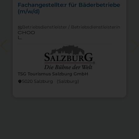
Fachangestellte:r für Bäderbetriebe
(m/w/d)
Betriebsdienstleister / Betriebsdienstleisterin
s
choo
l
TSG Tourismus Salzburg GmbH
5020 Salzburg (Salzburg)
location_on