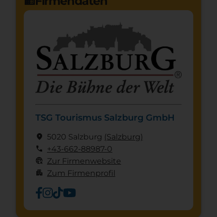
Firmendaten
domain
TSG Tourismus Salzburg GmbH
location_on
5020 Salzburg
(Salzburg)
call
+43-662-88987-0
captive_portal
Zur Firmenwebsite
apartment
Zum Firmenprofil